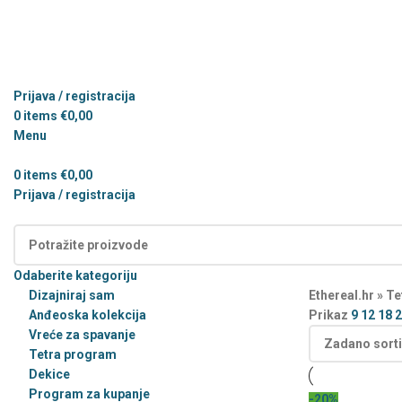
Prijava / registracija
0
items
€
0,00
Menu
0
items
€
0,00
Prijava / registracija
Kategorije
Odaberite kategoriju
Dizajniraj sam
Ethereal.hr
»
Te
Anđeoska kolekcija
Prikaz
9
12
18
2
Vreće za spavanje
Tetra program
Dekice
Program za kupanje
-20%