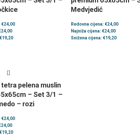
5x65cm – Set 3/1 –
premium 65x65cm – S
očkice
Medvjedić
:
€
24,00
Redovna cijena:
€
24,00
€
24,00
Najniža cijena:
€
24,00
€
19,20
Snižena cijena:
€
19,20
h tetra pelena muslin
5x65cm – Set 3/1 –
medo – rozi
:
€
24,00
€
24,00
€
19,20