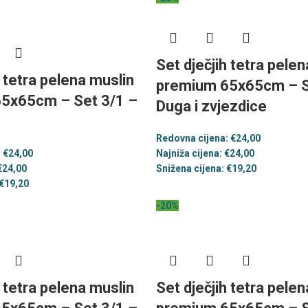
Set dječjih tetra pele
h tetra pelena muslin
premium 65x65cm – S
5x65cm – Set 3/1 –
Duga i zvjezdice
Redovna cijena:
€
24,00
:
€
24,00
Najniža cijena:
€
24,00
€
24,00
Snižena cijena:
€
19,20
€
19,20
-20%
h tetra pelena muslin
Set dječjih tetra pele