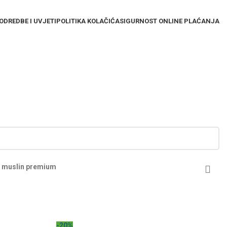
ODREDBE I UVJETI
POLITIKA KOLAČIĆA
SIGURNOST ONLINE PLAĆANJA
na muslin premium
-20%