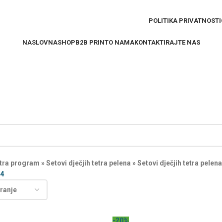
POLITIKA PRIVATNOSTI
NASLOVNA
SHOP
B2B PRINT
O NAMA
KONTAKTIRAJTE NAS
tra program
»
Setovi dječjih tetra pelena
»
Setovi dječjih tetra pele
4
-20%