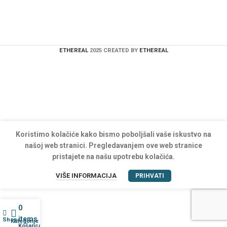
ETHEREAL
2025 CREATED BY
ETHEREAL
Koristimo kolačiće kako bismo poboljšali vaše iskustvo na
našoj web stranici. Pregledavanjem ove web stranice
pristajete na našu upotrebu kolačića.
VIŠE INFORMACIJA
PRIHVATI
0
items
Shop
Kategorije
Košarica