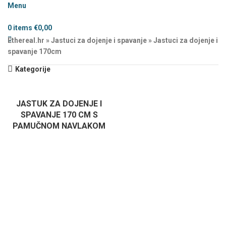
Menu
0
items
€
0,00
Ethereal.hr
»
Jastuci za dojenje i spavanje
»
Jastuci za dojenje i
spavanje 170cm
Kategorije
JASTUK ZA DOJENJE I
SPAVANJE 170 CM S
PAMUČNOM NAVLAKOM