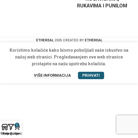
RUKAVIMA I PUNILOM
ETHEREAL
2025 CREATED BY
ETHEREAL
Koristimo kolačiće kako bismo poboljšali vaše iskustvo na
našoj web stranici. Pregledavanjem ove web stranice
pristajete na našu upotrebu kolačića.
VIŠE INFORMACIJA
PRIHVATI
0
Shop
Kategorije
Košarica