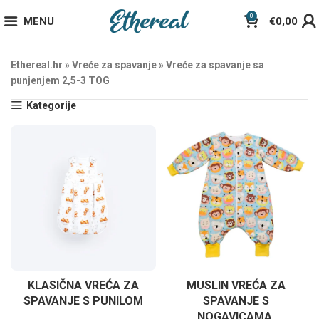
0
MENU
€
0,00
Ethereal.hr
»
Vreće za spavanje
»
Vreće za spavanje sa
punjenjem 2,5-3 TOG
Kategorije
KLASIČNA VREĆA ZA
MUSLIN VREĆA ZA
SPAVANJE S PUNILOM
SPAVANJE S
NOGAVICAMA,