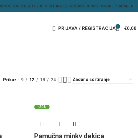
VATNOSTI
ODREDBE I UVJETI
POLITIKA KOLAČIĆA
SIGURNOST ONLINE PLAĆANJA
0
PRIJAVA / REGISTRACIJA
€
0,00
Prikaz
9
12
18
24
-30%
a
Pamučna minky dekica