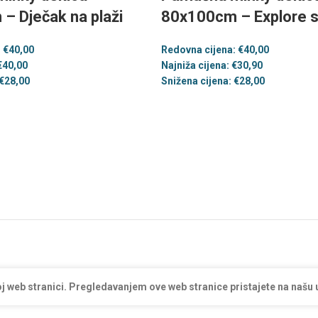
– Dječak na plaži
80x100cm – Explore 
:
€
40,00
Redovna cijena:
€
40,00
€
40,00
Najniža cijena:
€
30,90
€
28,00
Snižena cijena:
€
28,00
j web stranici. Pregledavanjem ove web stranice pristajete na našu 