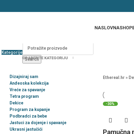
NASLOVNA
SHOP
Kategorije
ODABERITE KATEGORIJU
Search
Dizajniraj sam
Ethereal.hr
»
De
Anđeoska kolekcija
Vreće za spavanje
Tetra program
Dekice
-30%
Program za kupanje
Podbradci za bebe
Jastuci za dojenje i spavanje
Ukrasni jastučići
Pamučna m