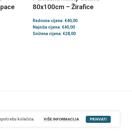
space
80x100cm – Žirafice
Redovna cijena:
€
40,00
Najniža cijena:
€
40,00
Snižena cijena:
€
28,00
upotrebu kolačića.
VIŠE INFORMACIJA
PRIHVATI