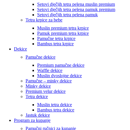
Setovi dječjih tetra pelena muslin premium
Setovi dječjih tetra pelena pamuk premium
Setovi dječjih tetra pelena pamuk
Tetra krpice za bebe
Muslin premium tetra krpice
Pamuk premium tetra krpice
Pamučne tetra krpice
Bambus tetra krpice
Dekice
Pamučne dekice
Premium pamučne dekice
Waffle dekice
Muslin dvoslojne dekice
Pamučne – minky dekice
Minky dekice
Premium velur dekice
Tetra dekice
Muslin tetra dekice
Bambus tetra dekice
Jastuk dekice
Program za kupanje
Pamučni ručnici za kupanje