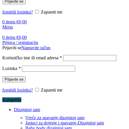
Prijavite se
Izgubili lozinku?
Zapamti me
0
items
€
0,00
Menu
0
items
€
0,00
Prijava / registracija
Prijaviti se
Napravite račun
Korisničko ime ili email adresa
*
Lozinka
*
Prijavite se
Izgubili lozinku?
Zapamti me
Kategorije
Dizajniraj sam
Vreće za spavanje dizajniraj sam
Jastuci za dojenje i spavanje-Dizajniraj sam
Baby body dizajniraj sam