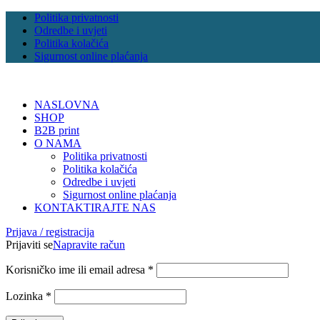
Politika privatnosti
Odredbe i uvjeti
Politika kolačića
Sigurnost online plaćanja
NASLOVNA
SHOP
B2B print
O NAMA
Politika privatnosti
Politika kolačića
Odredbe i uvjeti
Sigurnost online plaćanja
KONTAKTIRAJTE NAS
Prijava / registracija
Prijaviti se
Napravite račun
Korisničko ime ili email adresa
*
Lozinka
*