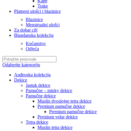
Kape
Trake
Platneni ulošci i blazinice
Blazinice
Menstrualni ulošci
Za dobar cilj
Blagdanska kolekcija
Kućanstvo
Odjeća
Odaberite kategoriju
Anđeoska kolekcija
Dekice
Jastuk dekice
Pamučne – minky dekice
Pamučne dekice
Muslin dvoslojne tetra dekice
Premium pamučne dekice
Premium pamučne dekice
Premium velur dekice
Tetra dekice
Muslin tetra dekice