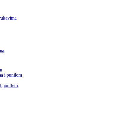
 rukavima
ima
om
a i punilom
i punilom