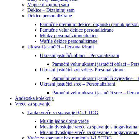
Majice dizajniraj sam
Dekice – Dizajniraj sam
Dekice personalizirane
Pamučne premium dekice- organski pamuk persona
Pamučne velur dekice personalizirane
Minky personalizirane dekice
Waffle dekice personalizirane
Ukrasni jastučići – Personalizirani
Ukrasni jastučići oblaci – Personalizirani
Pamučni velur ukrasni jastučići oblaci – Pers
Ukrasni jastučići zvjezdice- Presonalizirane
Pamučni velur ukrasni jastučići zvjezdice – 
Ukrasni jastučići srce – Personalizirani
Pamučni velur ukrasni jastučići srce – Person
Anđeoska kolekcija
Vreće za spavanje
Tanke vreće za spavanje 0,5-1 TOG
Muslin jednoslojne vreće
Muslin dvoslojne vreće za spavanje s nogavicama
Muslin dvoslojne vreće za spavanje s nogavicama 
Vreće za spavanje bez punjenja 1-1,5 TOG