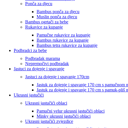
Ponča za djecu
Bambus ponča za djecu
Muslin ponča za djecu
Bambus ogrtači za bebe
Rukavice za kupanje
Pamučne rukavice za kupanje
Bambus rukavice za kupanje
Bambus tetra rukavice za kupanje
Podbradci za bebe
Podbradak marama
Nepremočivi podbradak
Jastuci za dojenje i spavanje
Jastuci za dojenje i spavanje 170cm
Jastuk za dojenje i spavanje 170 cm s pamučnom
Jastuk za dojenje i spavanje 170 cm s pamuk-pliš
Ukrasni jastučići
Ukrasni jastučići oblaci
Pamučni velur ukrasni jastučići oblaci
Minky ukrasni jastučići oblaci
Ukrasni jastučići zvjezdice