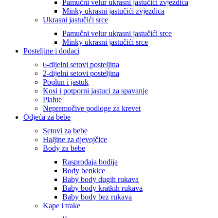
Pamučni velur ukrasni jastučići zvjezdica
Minky ukrasni jastučići zvjezdica
Ukrasni jastučići srce
Pamučni velur ukrasni jastučići srce
Minky ukrasni jastučići srce
Posteljine i dodaci
6-dijelni setovi posteljina
2-dijelni setovi posteljina
Poplun i jastuk
Kosi i potporni jastuci za spavanje
Plahte
Nepremočive podloge za krevet
Odjeća za bebe
Setovi za bebe
Haljine za djevojčice
Body za bebe
Rasprodaja bodija
Body benkice
Baby body dugih rukava
Baby body kratkih rukava
Baby body bez rukava
Kape i trake