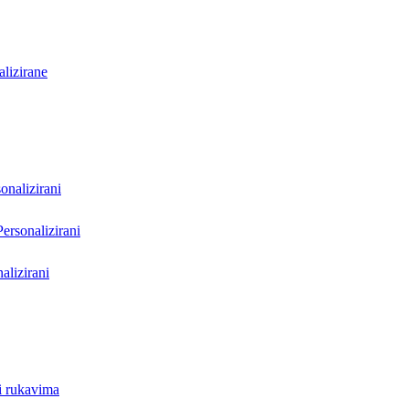
lizirane
onalizirani
Personalizirani
alizirani
i rukavima