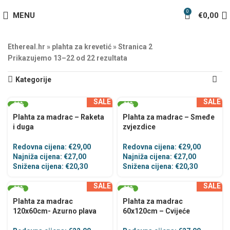
0
MENU
€
0,00
Ethereal.hr
»
plahta za krevetić
»
Stranica 2
Prikazujemo 13–22 od 22 rezultata
Kategorije
SALE
SALE
-30%
-30%
Plahta za madrac – Raketa
Plahta za madrac – Smeđe
i duga
zvjezdice
Redovna cijena:
€
29,00
Redovna cijena:
€
29,00
Najniža cijena:
€
27,00
Najniža cijena:
€
27,00
Snižena cijena:
€
20,30
Snižena cijena:
€
20,30
SALE
SALE
-30%
-30%
Plahta za madrac
Plahta za madrac
120x60cm- Azurno plava
60x120cm – Cvijeće