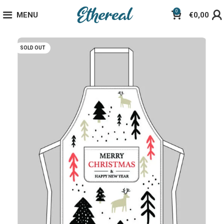
0
MENU
€
0,00
SOLD OUT