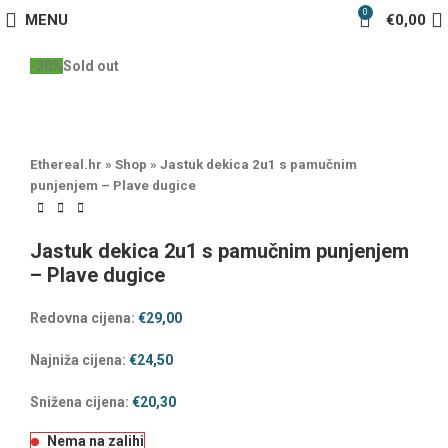
0
MENU
€
0,00
-30%
Sold out
Ethereal.hr
»
Shop
»
Jastuk dekica 2u1 s pamučnim
punjenjem – Plave dugice
Jastuk dekica 2u1 s pamučnim punjenjem
– Plave dugice
Redovna cijena:
€
29,00
Najniža cijena:
€
24,50
Snižena cijena:
€
20,30
Nema na zalihi