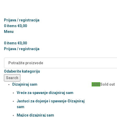
Prijava / registracija
0
items
€
0,00
Menu
0
items
€
0,00
Prijava / registracija
Kategorije
Odaberite kategoriju
Search
Dizajniraj sam
-20%
Sold out
Vreće za spavanje dizajniraj sam
Jastuci za dojenje i spavanje-Dizajniraj
sam
Majice dizajniraj sam