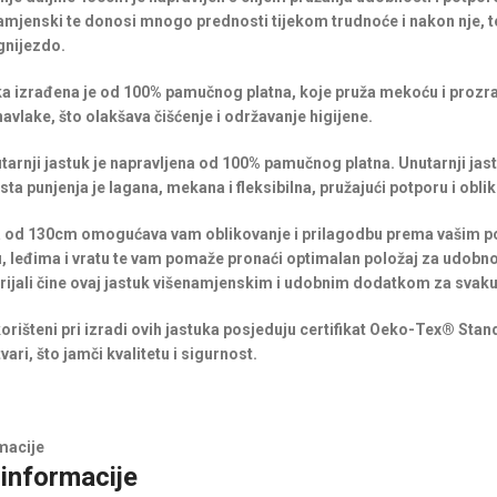
namjenski te donosi mnogo prednosti tijekom trudnoće i nakon nje, t
 gnijezdo.
a izrađena je od 100% pamučnog platna, koje pruža mekoću i prozra
avlake, što olakšava čišćenje i održavanje higijene.
tarnji jastuk je napravljena od 100% pamučnog platna. Unutarnji jast
sta punjenja je lagana, mekana i fleksibilna, pružajući potporu i obli
a od 130cm omogućava vam oblikovanje i prilagodbu prema vašim pot
, leđima i vratu te vam pomaže pronaći optimalan položaj za udobnost 
ijali čine ovaj jastuk višenamjenskim i udobnim dodatkom za svak
 korišteni pri izradi ovih jastuka posjeduju certifikat Oeko-Tex® Stan
vari, što jamči kvalitetu i sigurnost.
macije
informacije