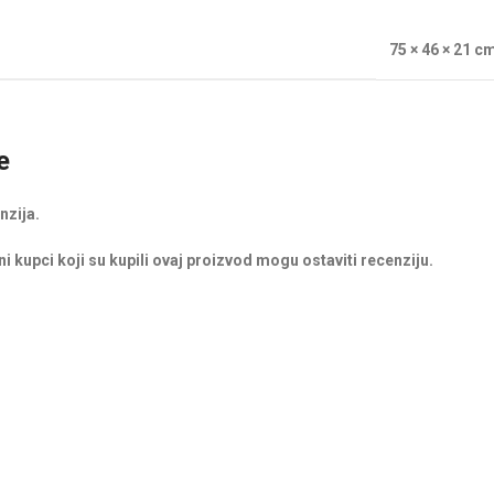
75 × 46 × 21 c
e
nzija.
i kupci koji su kupili ovaj proizvod mogu ostaviti recenziju.