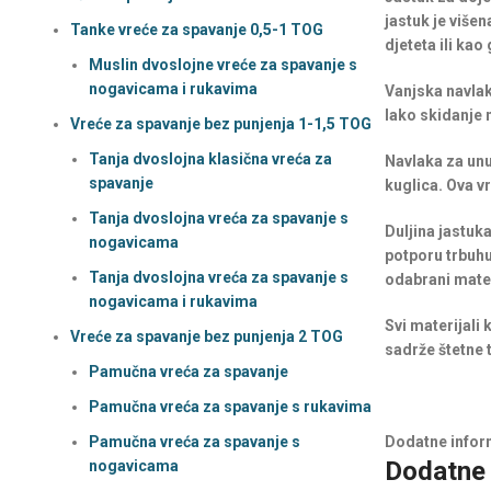
jastuk je više
Tanke vreće za spavanje 0,5-1 TOG
djeteta ili kao
Muslin dvoslojne vreće za spavanje s
nogavicama i rukavima
Vanjska navlak
lako skidanje n
Vreće za spavanje bez punjenja 1-1,5 TOG
Tanja dvoslojna klasična vreća za
Navlaka za unu
spavanje
kuglica. Ova vr
Tanja dvoslojna vreća za spavanje s
Duljina jastuk
nogavicama
potporu trbuhu
Tanja dvoslojna vreća za spavanje s
odabrani mater
nogavicama i rukavima
Svi materijali
Vreće za spavanje bez punjenja 2 TOG
sadrže štetne t
Pamučna vreća za spavanje
Pamučna vreća za spavanje s rukavima
Pamučna vreća za spavanje s
Dodatne infor
Dodatne 
nogavicama