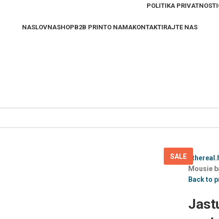
POLITIKA PRIVATNOSTI
NASLOVNA
SHOP
B2B PRINT
O NAMA
KONTAKTIRAJTE NAS
SALE
Ethereal.
Mousie ba
Back to 
Jast