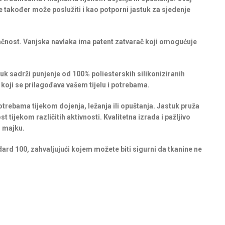
e također može poslužiti i kao potporni jastuk za sjedenje
čnost. Vanjska navlaka ima patent zatvarač koji omogućuje
uk sadrži punjenje od 100% poliesterskih silikoniziranih
k koji se prilagođava vašem tijelu i potrebama.
rebama tijekom dojenja, ležanja ili opuštanja. Jastuk pruža
tijekom različitih aktivnosti. Kvalitetna izrada i pažljivo
u majku.
dard 100, zahvaljujući kojem možete biti sigurni da tkanine ne