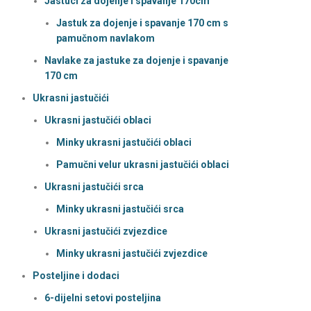
Jastuci za dojenje i spavanje 170cm
Jastuk za dojenje i spavanje 170 cm s
pamučnom navlakom
Navlake za jastuke za dojenje i spavanje
170 cm
Ukrasni jastučići
Ukrasni jastučići oblaci
Minky ukrasni jastučići oblaci
Pamučni velur ukrasni jastučići oblaci
Ukrasni jastučići srca
Minky ukrasni jastučići srca
Ukrasni jastučići zvjezdice
Minky ukrasni jastučići zvjezdice
Posteljine i dodaci
6-dijelni setovi posteljina