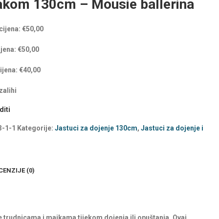
akom 130cm – Mousie ballerina
cijena:
€
50,00
ijena:
€
50,00
ijena:
€
40,00
alihi
iti
3-1-1
Kategorije:
Jastuci za dojenje 130cm
,
Jastuci za dojenje i
CENZIJE (0)
e trudnicama i majkama tijekom dojenja ili opuštanja. Ovaj