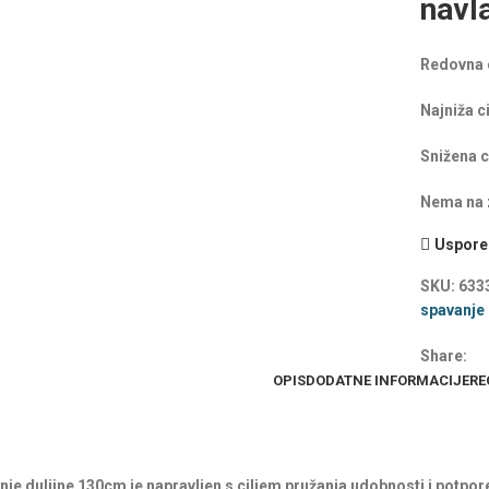
navl
Redovna 
Najniža c
Snižena c
Nema na z
Uspored
SKU:
633
spavanje
Share:
OPIS
DODATNE INFORMACIJE
RE
nje duljine 130cm je napravljen s ciljem pružanja udobnosti i potpor