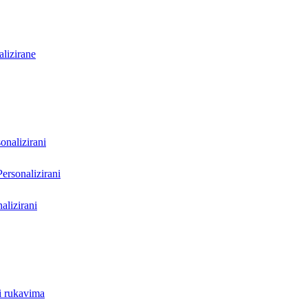
lizirane
onalizirani
Personalizirani
alizirani
i rukavima