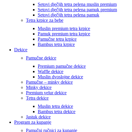
Setovi dječjih tetra pelena muslin premium
Setovi dječjih tetra pelena pamuk premium
Setovi dječjih tetra pelena pamuk
Tetra krpice za bebe
Muslin premium tetra krpice
Pamuk premium tetra krpice
Pamučne tetra krpice
Bambus tetra krpice
Dekice
Pamučne dekice
Premium pamučne dekice
Waffle dekice
Muslin dvoslojne dekice
Pamučne – minky dekice
Minky dekice
Premium velur dekice
Tetra dekice
Muslin tetra dekice
Bambus tetra dekice
Jastuk dekice
Program za kupanje
Pamučni ručnici za kupanje