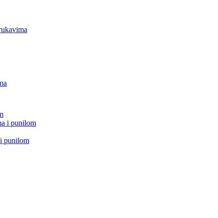
 rukavima
ima
om
a i punilom
i punilom