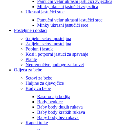
Pamučni velur ukrasni jastučići zvjezdica
Minky ukrasni jastučići zvjezdica
Ukrasni jastučići srce
Pamučni velur ukrasni jastučići srce
Minky ukrasni jastučići srce
Posteljine i dodaci
6-dijelni setovi posteljina
2-dijelni setovi posteljina
Poplun i jastuk
Kosi i potporni jastuci za spavanje
Plahte
Nepremočive podloge za krevet
Odjeća za bebe
Setovi za bebe
Haljine za djevojčice
Body za bebe
Rasprodaja bodija
Body benkice
Baby body dugih rukava
Baby body kratkih rukava
Baby body bez rukava
Kape i trake