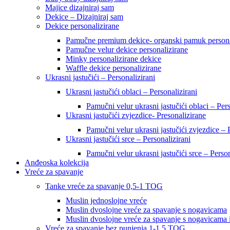
Majice dizajniraj sam
Dekice – Dizajniraj sam
Dekice personalizirane
Pamučne premium dekice- organski pamuk persona
Pamučne velur dekice personalizirane
Minky personalizirane dekice
Waffle dekice personalizirane
Ukrasni jastučići – Personalizirani
Ukrasni jastučići oblaci – Personalizirani
Pamučni velur ukrasni jastučići oblaci – Pers
Ukrasni jastučići zvjezdice- Presonalizirane
Pamučni velur ukrasni jastučići zvjezdice – 
Ukrasni jastučići srce – Personalizirani
Pamučni velur ukrasni jastučići srce – Person
Anđeoska kolekcija
Vreće za spavanje
Tanke vreće za spavanje 0,5-1 TOG
Muslin jednoslojne vreće
Muslin dvoslojne vreće za spavanje s nogavicama
Muslin dvoslojne vreće za spavanje s nogavicama 
Vreće za spavanje bez punjenja 1-1,5 TOG