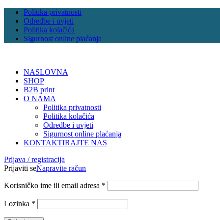
Politika privatnosti
Odredbe i uvjeti
Politika kolačića
Sigurnost online plaćanja
NASLOVNA
SHOP
B2B print
O NAMA
Politika privatnosti
Politika kolačića
Odredbe i uvjeti
Sigurnost online plaćanja
KONTAKTIRAJTE NAS
Prijava / registracija
Prijaviti se
Napravite račun
Korisničko ime ili email adresa
*
Lozinka
*