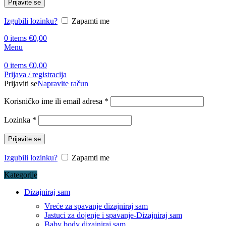
Prijavite se
Izgubili lozinku?
Zapamti me
0
items
€
0,00
Menu
0
items
€
0,00
Prijava / registracija
Prijaviti se
Napravite račun
Korisničko ime ili email adresa
*
Lozinka
*
Prijavite se
Izgubili lozinku?
Zapamti me
Kategorije
Dizajniraj sam
Vreće za spavanje dizajniraj sam
Jastuci za dojenje i spavanje-Dizajniraj sam
Baby body dizajniraj sam