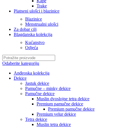
Kape
Trake
Platneni ulošci i blazinice
Blazinice
Menstrualni ulošci
Za dobar cilj
Blagdanska kolekcija
Kućanstvo
Odjeća
Odaberite kategoriju
Anđeoska kolekcija
Dekice
Jastuk dekice
Pamučne – minky dekice
Pamučne dekice
Muslin dvoslojne tetra dekice
Premium pamučne dekice
Premium pamučne dekice
Premium velur dekice
Tetra dekice
Muslin tetra dekice