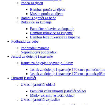
Ponča za djecu
Bambus ponča za djecu
Muslin ponča za djecu
Bambus ogrtači za bebe
Rukavice za kupanje
Pamučne rukavice za kupanje
Bambus rukavice za kupanje
Bambus tetra rukavice za kupanje
Podbradci za bebe
Podbradak marama
Nepremočivi podbradak
Jastuci za dojenje i spavanje
Jastuci za dojenje i spavanje 170cm
Jastuk za dojenje i spavanje 170 cm s pamučnom
Jastuk za dojenje i spavanje 170 cm s pamuk-pliš
Ukrasni jastučići
Ukrasni jastučići oblaci
Pamučni velur ukrasni jastučići oblaci
Minky ukrasni jastučići oblaci
Ukrasni jastučići zvjezdice