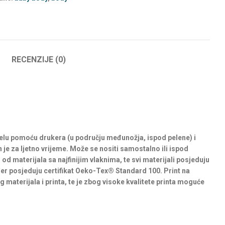
RECENZIJE (0)
elu pomoću drukera (u području međunožja, ispod pelene) i
 je za ljetno vrijeme. Može se nositi samostalno ili ispod
 od materijala sa najfinijim vlaknima, te svi materijali posjeduju
đer posjeduju certifikat Oeko-Tex® Standard 100. Print na
materijala i printa, te je zbog visoke kvalitete printa moguće