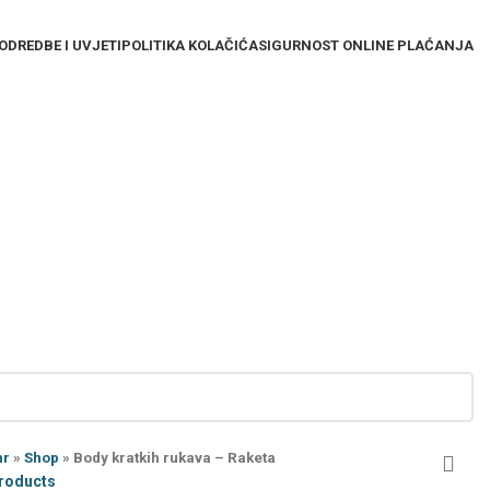
ODREDBE I UVJETI
POLITIKA KOLAČIĆA
SIGURNOST ONLINE PLAĆANJA
hr
»
Shop
»
Body kratkih rukava – Raketa
products