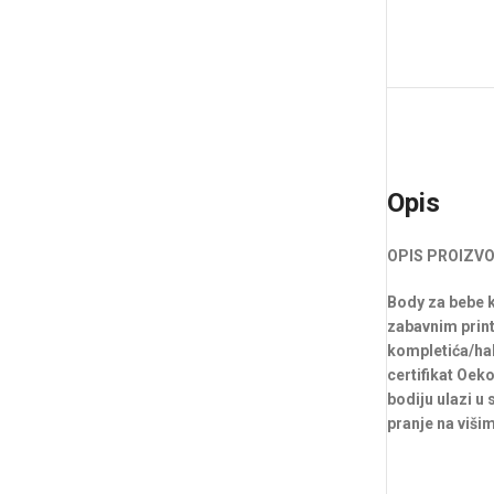
Opis
OPIS PROIZVO
Body za bebe k
zabavnim print
kompletića/halj
certifikat Oek
bodiju ulazi u
pranje na višim