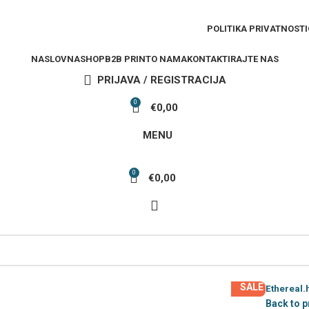
POLITIKA PRIVATNOSTI
NASLOVNA
SHOP
B2B PRINT
O NAMA
KONTAKTIRAJTE NAS
PRIJAVA / REGISTRACIJA
0
€
0,00
MENU
0
€
0,00
SALE
Ethereal.
Back to 