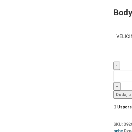
Body
VELIČI
Dodaj u
Uspored
SKU:
392
bebe
Ozn