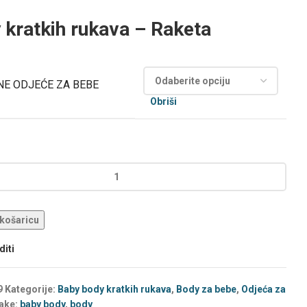
 kratkih rukava – Raketa
NE ODJEĆE ZA BEBE
Obriši
 košaricu
iti
9
Kategorije:
Baby body kratkih rukava
,
Body za bebe
,
Odjeća za
ake:
baby body
,
body