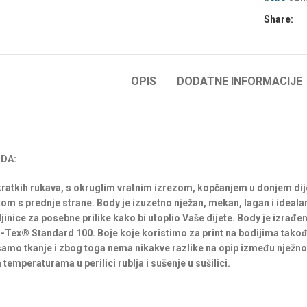
Share:
OPIS
DODATNE INFORMACIJE
DA:
ratkih rukava, s okruglim vratnim izrezom, kopčanjem u donjem dij
om s prednje strane. Body je izuzetno nježan, mekan, lagan i idealan
inice za posebne prilike kako bi utoplio Vaše dijete. Body je izrađen
o-Tex® Standard 100. Boje koje koristimo za print na bodijima tako
 samo tkanje i zbog toga nema nikakve razlike na opip između nježnog 
 temperaturama u perilici rublja i sušenje u sušilici.