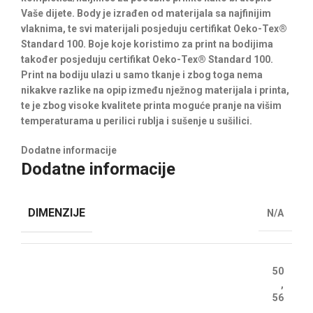
Vaše dijete. Body je izrađen od materijala sa najfinijim
vlaknima, te svi materijali posjeduju certifikat Oeko-Tex®
Standard 100. Boje koje koristimo za print na bodijima
također posjeduju certifikat Oeko-Tex® Standard 100.
Print na bodiju ulazi u samo tkanje i zbog toga nema
nikakve razlike na opip između nježnog materijala i printa,
te je zbog visoke kvalitete printa moguće pranje na višim
temperaturama u perilici rublja i sušenje u sušilici.
Dodatne informacije
Dodatne informacije
DIMENZIJE
N/A
50
,
56
,