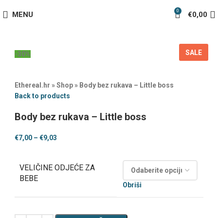
0
MENU
€
0,00
SALE
-30%
Ethereal.hr
»
Shop
»
Body bez rukava – Little boss
Back to products
Body bez rukava – Little boss
€
7,00
–
€
9,03
VELIČINE ODJEĆE ZA
BEBE
Obriši