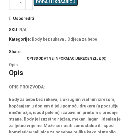
DODAJ U KOŠARICU
Usporediti
SKU:
N/A
Kategorije:
Body bez rukava
,
Odjeća za bebe
Share:
OPIS
DODATNE INFORMACIJE
RECENZIJE (0)
Opis
Opis
OPIS PROIZVODA:
Body za bebe bez rukava, s okruglim vratnim izrezom,
kopčanjem u donjem dijelu pomoću drukera (u području
međunožja, ispod pelene) i zabavnim printom s prednje
strane. Body je izuzetno nježan, mekan, lagan i idealan je
za ljetno vrijeme. Može se nositi samostalno ili ispod
kompletića/haljinice za posebne prilike kako bi utoplio