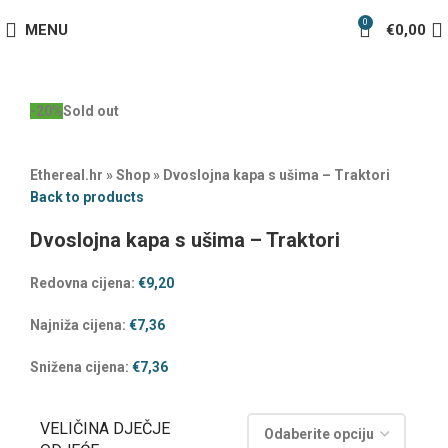
0
MENU
€
0,00
-20%
Sold out
Ethereal.hr
»
Shop
»
Dvoslojna kapa s ušima – Traktori
Back to products
Dvoslojna kapa s ušima – Traktori
Redovna cijena:
€
9,20
Najniža cijena:
€
7,36
Snižena cijena:
€
7,36
VELIČINA DJEČJE