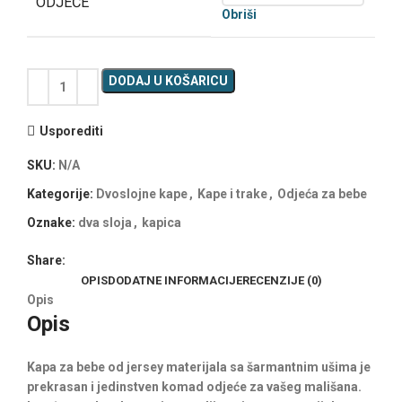
ODJEĆE
Obriši
DODAJ U KOŠARICU
Usporediti
SKU:
N/A
Kategorije:
Dvoslojne kape
,
Kape i trake
,
Odjeća za bebe
Oznake:
dva sloja
,
kapica
Share:
OPIS
DODATNE INFORMACIJE
RECENZIJE (0)
Opis
Opis
Kapa za bebe od jersey materijala sa šarmantnim ušima je
prekrasan i jedinstven komad odjeće za vašeg mališana.