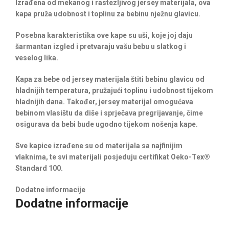
Izrađena od mekanog i rastezljivog jersey materijala, ova
kapa pruža udobnost i toplinu za bebinu nježnu glavicu.
Posebna karakteristika ove kape su uši, koje joj daju
šarmantan izgled i pretvaraju vašu bebu u slatkog i
veselog lika.
Kapa za bebe od jersey materijala štiti bebinu glavicu od
hladnijih temperatura, pružajući toplinu i udobnost tijekom
hladnijih dana. Također, jersey materijal omogućava
bebinom vlasištu da diše i sprječava pregrijavanje, čime
osigurava da bebi bude ugodno tijekom nošenja kape.
Sve kapice izrađene su od materijala sa najfinijim
vlaknima, te svi materijali posjeduju certifikat Oeko-Tex®
Standard 100.
Dodatne informacije
Dodatne informacije