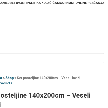
ODREDBE I UVJETI
POLITIKA KOLAČIĆA
SIGURNOST ONLINE PLAĆANJA
hr
»
Shop
»
Set posteljine 140x200cm – Veseli lavići
products
posteljine 140x200cm – Veseli
i