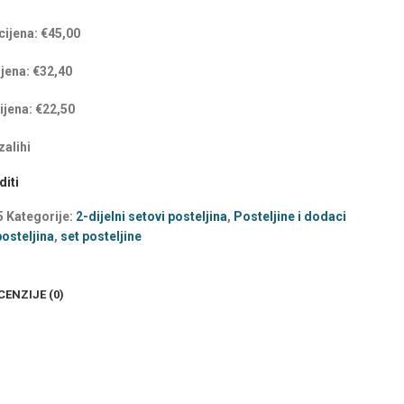
cijena:
€
45,00
ijena:
€
32,40
ijena:
€
22,50
alihi
iti
5
Kategorije:
2-dijelni setovi posteljina
,
Posteljine i dodaci
posteljina
,
set posteljine
CENZIJE (0)