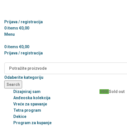
Prijava / registracija
0
items
€
0,00
Menu
0
items
€
0,00
Prijava / registracija
Kategorije
Odaberite kategoriju
Search
Dizajniraj sam
-50%
Sold out
Anđeoska kolekcija
Vreće za spavanje
Tetra program
Dekice
Program za kupanje