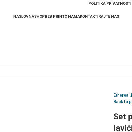
POLITIKA PRIVATNOSTI
NASLOVNA
SHOP
B2B PRINT
O NAMA
KONTAKTIRAJTE NAS
Ethereal.
Back to 
Set 
lavić