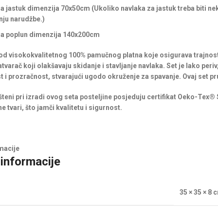
za jastuk dimenzija 70x50cm
(Ukoliko navlaka za jastuk treba biti n
anju narudžbe.)
za poplun dimenzija 140x200cm
 od visokokvalitetnog 100% pamučnog platna koje osigurava trajnost i
tvarač koji olakšavaju skidanje i stavljanje navlaka. Set je lako per
 i prozračnost, stvarajući ugodo okruženje za spavanje. Ovaj set pru
išteni pri izradi ovog seta posteljine posjeduju certifikat Oeko-Tex®
e tvari, što jamči kvalitetu i sigurnost.
macije
informacije
35 × 35 × 8 