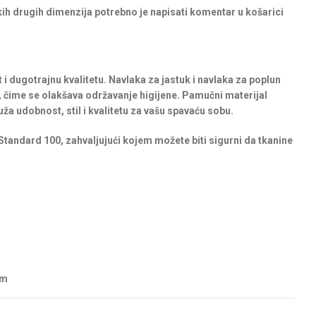
ekih drugih dimenzija potrebno je napisati komentar u košarici
 dugotrajnu kvalitetu. Navlaka za jastuk i navlaka za poplun
iv, čime se olakšava održavanje higijene. Pamučni materijal
ža udobnost, stil i kvalitetu za vašu spavaću sobu.
 Standard 100, zahvaljujući kojem možete biti sigurni da tkanine
cm