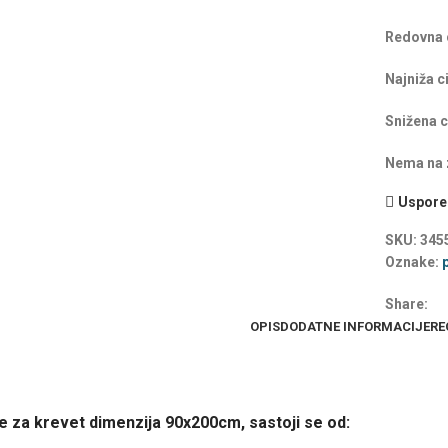
Redovna 
Najniža c
Snižena c
Nema na z
Uspored
SKU:
345
Oznake:
Share:
OPIS
DODATNE INFORMACIJE
RE
ne za krevet dimenzija 90x200cm, sastoji se od: