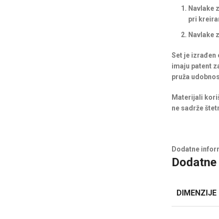
Navlake 
pri kreir
Navlake 
Set je izrađen
imaju patent za
pruža udobnost
Materijali kor
ne sadrže štetn
Dodatne infor
Dodatne 
DIMENZIJE