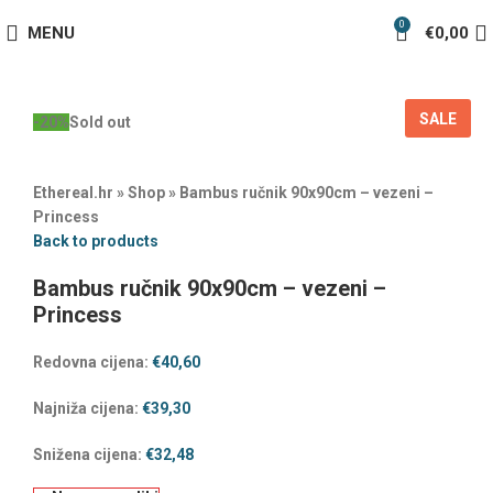
0
MENU
€
0,00
SALE
-20%
Sold out
Ethereal.hr
»
Shop
»
Bambus ručnik 90x90cm – vezeni –
Princess
Back to products
Bambus ručnik 90x90cm – vezeni –
Princess
Redovna cijena:
€
40,60
Najniža cijena:
€
39,30
Snižena cijena:
€
32,48