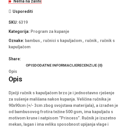
Nema na zalihi
Usporediti
SKU:
6319
Kategorija:
Program za kupanje
Oznake:
bambus
,
ručnici s kapuljačom
,
ručnik
,
ručnik s
kapuljačom
Share:
OPIS
DODATNE INFORMACIJE
RECENZIJE (0)
Opis
Opis
Dječji ručnik s kapuljačom brzo je i jednostavno rješenje
za sušenje mališana nakon kupanja. Veličina ručnika je
90x90cm (+/- 3cm zbog svojstava materijala), a izrađen je
od bambusovog frotira težine 500 gsm, ima kapuljaču s
motivom krune i natpisom “Princess”. Ručnik je izuzetno
mekan, lagan i ima veliku sposobnost upijanja vlage i