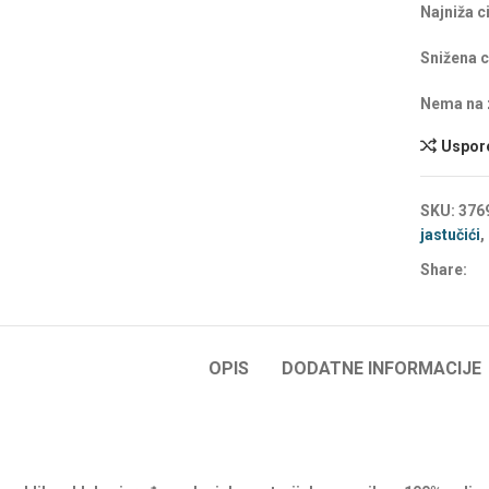
Najniža c
Snižena c
Nema na z
Pamučni velur ukrasni
jastučići oblaci –
Uspore
Personalizirani
Pamučni velur ukrasni
jastučići zvjezdice –
SKU:
376
Personalizirani
jastučići
,
Pamučni velur ukrasni
Share:
jastučići srce –
Personalizirani
OPIS
DODATNE INFORMACIJE