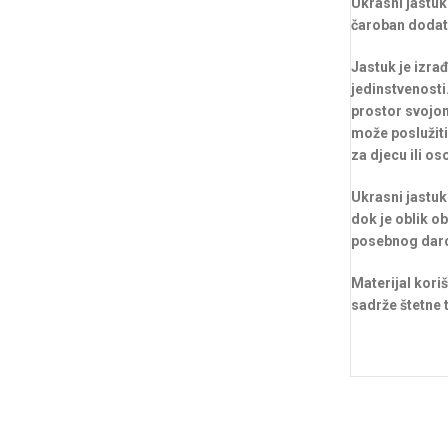
Ukrasni jastuk
čaroban dodata
Jastuk je izrađ
jedinstvenosti
prostor svojom
može poslužiti
za djecu ili os
Ukrasni jastuk
dok je oblik o
posebnog daro
Materijal kori
sadrže štetne t