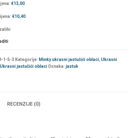
ijena:
€
13,00
ijena:
€
10,40
alihi
diti
9-1-5-3
Kategorije:
Minky ukrasni jastučići oblaci
,
Ukrasni
Ukrasni jastučići oblaci
Oznaka:
jastuk
RECENZIJE (0)