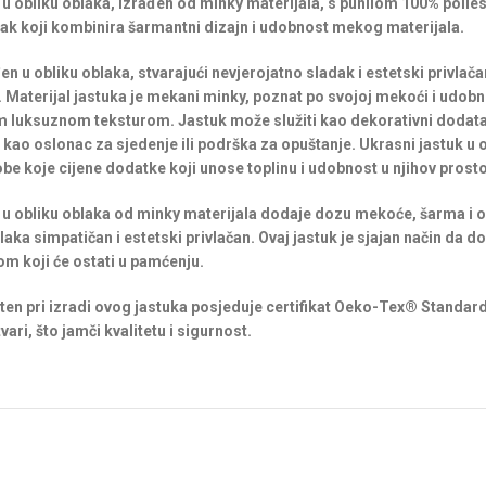
 u obliku oblaka, izrađen od minky materijala, s punilom 100% polies
k koji kombinira šarmantni dizajn i udobnost mekog materijala.
en u obliku oblaka, stvarajući nevjerojatno sladak i estetski privlač
. Materijal jastuka je mekani minky, poznat po svojoj mekoći i udobn
 luksuznom teksturom. Jastuk može služiti kao dekorativni dodatak
 kao oslonac za sjedenje ili podrška za opuštanje. Ukrasni jastuk u 
obe koje cijene dodatke koji unose toplinu i udobnost u njihov prosto
 u obliku oblaka od minky materijala dodaje dozu mekoće, šarma i 
blaka simpatičan i estetski privlačan. Ovaj jastuk je sjajan način da
m koji će ostati u pamćenju.
šten pri izradi ovog jastuka posjeduje certifikat Oeko-Tex® Standard
vari, što jamči kvalitetu i sigurnost.