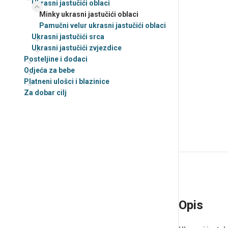
Ukrasni jastučići oblaci
Dekice – Dizajniraj sam
Minky ukrasni jastučići oblaci
Pamučni velur ukrasni jastučići oblaci
Dekice personalizirane
Pamučne premium
Ukrasni jastučići srca
dekice- organski pamuk
Ukrasni jastučići –
Ukrasni jastučići zvjezdice
Ukrasni jastučići oblaci –
personalizirane
Personalizirani
Personalizirani
Posteljine i dodaci
Pamučne velur dekice
Odjeća za bebe
Ukrasni jastučići
personalizirane
Platneni ulošci i blazinice
zvjezdice-
Za dobar cilj
Minky personalizirane
Presonalizirane
dekice
Ukrasni jastučići srce –
Waffle dekice
Personalizirani
personalizirane
Opis