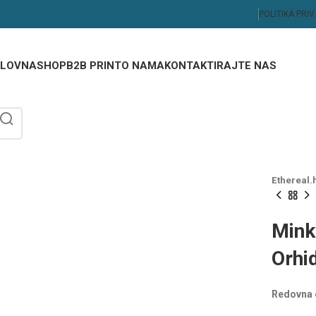
POLITIKA PRI
LOVNA
SHOP
B2B PRINT
O NAMA
KONTAKTIRAJTE NAS
Ethereal.
Mink
Orhi
Redovna 