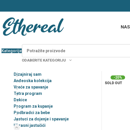
NAS
Kategorije
ODABERITE KATEGORIJU
Dizajniraj sam
-20%
Anđeoska kolekcija
SOLD OUT
Vreće za spavanje
Vreće za spavanje
dizajniraj sam
Tetra program
Dekice
Jastuci za dojenje i
spavanje-Dizajniraj sam
Program za kupanje
Podbradci za bebe
Baby body dizajniraj sam
Jastuci za dojenje i spavanje
Majice dizajniraj sam
Ukrasni jastučići