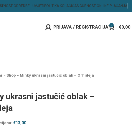
VATNOSTI
ODREDBE I UVJETI
POLITIKA KOLAČIĆA
SIGURNOST ONLINE PLAĆANJA
0
PRIJAVA / REGISTRACIJA
€
0,00
hr
»
Shop
»
Minky ukrasni jastučić oblak – Orhideja
y ukrasni jastučić oblak –
deja
cijena:
€
13,00