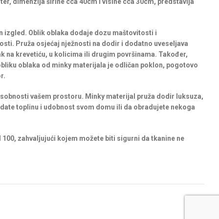
ter, dimenzija širine cca 40cm i visine cca 30cm, predstavlja
an izgled. Oblik oblaka dodaje dozu maštovitosti i
osti. Pruža osjećaj nježnosti na dodir i dodatno uveseljava
 na krevetiću, u kolicima ili drugim površinama. Također,
obliku oblaka od minky materijala je odličan poklon, pogotovo
r.
osobnosti vašem prostoru. Minky materijal pruža dodir luksuza,
 dodate toplinu i udobnost svom domu ili da obradujete nekoga
 100, zahvaljujući kojem možete biti sigurni da tkanine ne