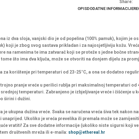
Share:
OPIS
DODATNE INFORMACIJE
RE
na iz dva sloja, vanjski dio je od popelina (100% pamuk), kojim je os
) koji je zbog svog sastava prikladan i za najosjetljiviju kožu. Vreć
re na ramenima te ima zatvarač koji se proteže s jedne bočne stran
 tome što ima dva ključa, može se otvoriti na donjem dijelu za promj
na za korištenje pri temperaturi od 23-25°C, a ona se dodatno reguli
rojno pranje vreće u perilici rublja pri maksimalnoj temperaturi od 4
srednjoj temperaturi. Zabranjeno je izbjeljivanje vreće i čišćenje u k
 širini i dužini.
va je ukupna dužina vreće. Svaka se naručena vreća šiva tek nakon na
i unaprijed. Ukoliko je vreća prevelika ili premala može se zamijeniti 
uće vratiti! Za sve dodatne informacije (ukoliko niste sigurni koji v
utem društvenih mreža ili e-maila:
shop@ethereal.hr