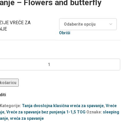
anje – Flowers and butterfly
IJE VREĆE ZA
NJE
Obriši
 košaricu
iti
Kategorije:
Tanja dvoslojna klasična vreća za spavanje
,
Vreće
nje
,
Vreće za spavanje bez punjenja 1-1,5 TOG
Oznake:
sleeping
anje
,
vreća za spavanje