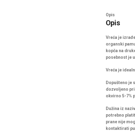
Opis
Opis
Vreća je izrađe
organski pamuk
kopča na druke
posebnost je u
Vreća je ideal
Dopušteno je st
dozvoljeno pri 
okvirno 5-7% po
Dužina iz nazi
potrebno platit
prane nije mog
kontaktirati p