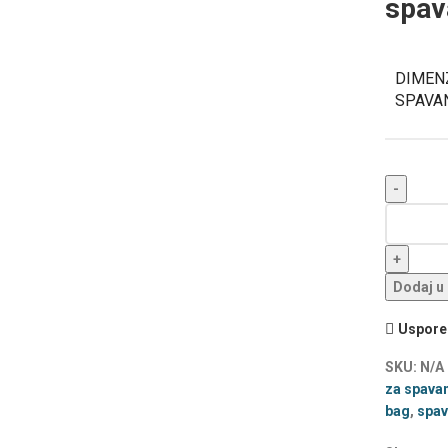
spav
DIMENZ
SPAVA
Dodaj u
Uspored
SKU:
N/A
za spava
bag
,
spav