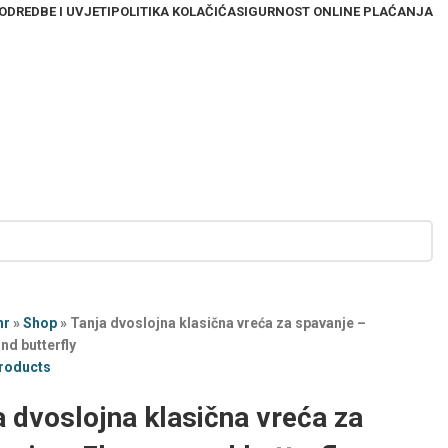
ODREDBE I UVJETI
POLITIKA KOLAČIĆA
SIGURNOST ONLINE PLAĆANJA
hr
»
Shop
»
Tanja dvoslojna klasična vreća za spavanje –
nd butterfly
products
a dvoslojna klasična vreća za