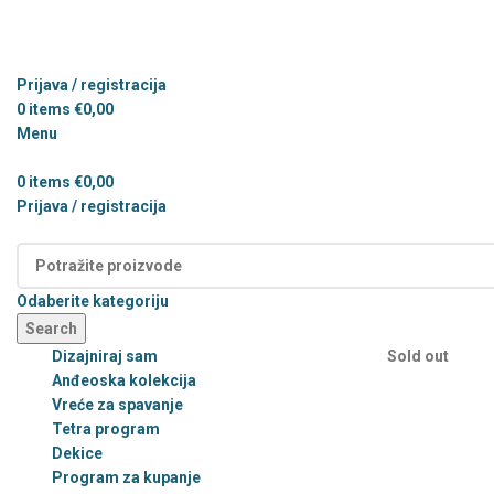
Prijava / registracija
0
items
€
0,00
Menu
0
items
€
0,00
Prijava / registracija
Kategorije
Odaberite kategoriju
Search
Dizajniraj sam
Sold out
Anđeoska kolekcija
Vreće za spavanje
Tetra program
Dekice
Program za kupanje