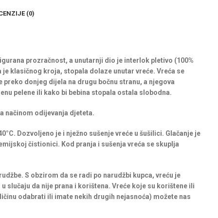
CENZIJE (0)
igurana prozračnost, a unutarnji dio je interlok pletivo (100%
a je klasičnog kroja, stopala dolaze unutar vreće. Vreća se
e preko donjeg dijela na drugu bočnu stranu, a njegova
enu pelene ili kako bi bebina stopala ostala slobodna.
ra načinom odijevanja djeteta.
0°C. Dozvoljeno je i nježno sušenje vreće u šušilici. Glačanje je
emijskoj čistionici. Kod pranja i sušenja vreća se skuplja
rudžbe. S obzirom da se radi po narudžbi kupca, vreću je
u slučaju da nije prana i korištena. Vreće koje su korištene ili
eličinu odabrati ili imate nekih drugih nejasnoća) možete nas