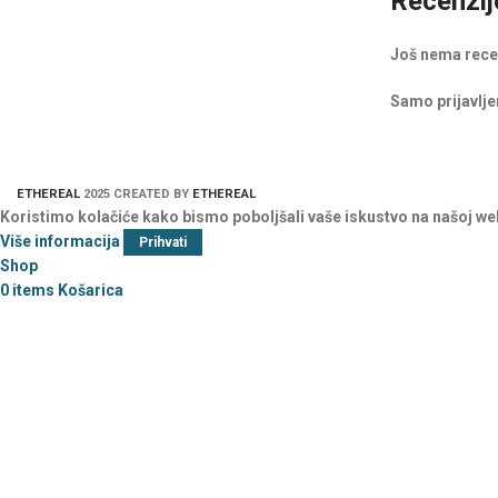
Recenzij
Još nema rece
Samo prijavljen
ETHEREAL
2025 CREATED BY
ETHEREAL
Koristimo kolačiće kako bismo poboljšali vaše iskustvo na našoj we
Više informacija
Prihvati
Shop
0
items
Košarica