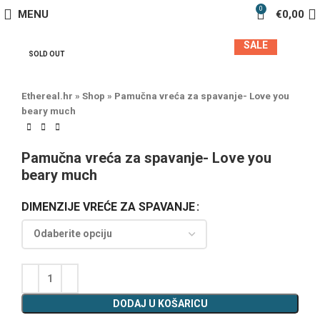
0
MENU
€
0,00
SALE
SOLD OUT
Ethereal.hr
»
Shop
»
Pamučna vreća za spavanje- Love you
beary much
Pamučna vreća za spavanje- Love you
beary much
DIMENZIJE VREĆE ZA SPAVANJE
DODAJ U KOŠARICU