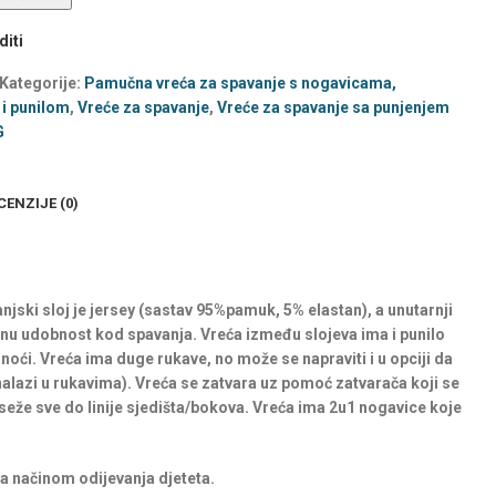
iti
Kategorije:
Pamučna vreća za spavanje s nogavicama,
i punilom
,
Vreće za spavanje
,
Vreće za spavanje sa punjenjem
G
CENZIJE (0)
jski sloj je jersey (sastav 95%pamuk, 5% elastan), a unutarnji
lnu udobnost kod spavanja. Vreća između slojeva ima i punilo
oći. Vreća ima duge rukave, no može se napraviti i u opciji da
nalazi u rukavima). Vreća se zatvara uz pomoć zatvarača koji se
i seže sve do linije sjedišta/bokova. Vreća ima 2u1 nogavice koje
ra načinom odijevanja djeteta.