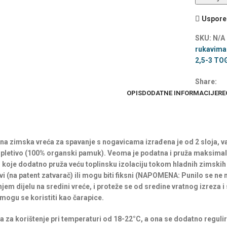
Uspored
SKU:
N/A
rukavima 
2,5-3 TO
Share:
OPIS
DODATNE INFORMACIJE
RE
a zimska vreća za spavanje s nogavicama izrađena je od 2 sloja, van
ok pletivo (100% organski pamuk). Veoma je podatna i pruža maksima
 koje dodatno pruža veću toplinsku izolaciju tokom hladnih zimskih n
i (na patent zatvarač) ili mogu biti fiksni (
NAPOMENA:
Punilo se ne 
njem dijelu na sredini vreće, i proteže se od sredine vratnog izreza 
 mogu se koristiti kao čarapice.
na za korištenje pri temperaturi od 18-22°C, a ona se dodatno reguli