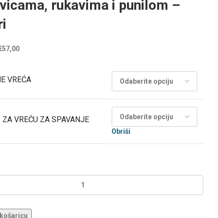
vicama, rukavima i punilom –
i
€
57,00
NE VREĆA
 ZA VREĆU ZA SPAVANJE
Obriši
 košaricu