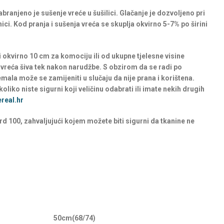
branjeno je sušenje vreće u šušilici. Glačanje je dozvoljeno pri
nici. Kod pranja i sušenja vreća se skuplja okvirno 5-7% po širini
i okvirno 10 cm za komociju ili od ukupne tjelesne visine
 vreća šiva tek nakon narudžbe. S obzirom da se radi po
remala može se zamijeniti u slučaju da nije prana i korištena.
oliko niste sigurni koji veličinu odabrati ili imate nekih drugih
real.hr
rd 100, zahvaljujući kojem možete biti sigurni da tkanine ne
50cm(68/74)