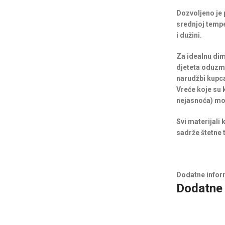
Dozvoljeno je p
srednjoj temper
i dužini.
Za idealnu dim
djeteta oduzmi
narudžbi kupca,
Vreće koje su k
nejasnoća) mož
Svi materijali
sadrže štetne t
Dodatne infor
Dodatne 