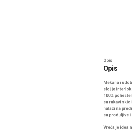
Opis
Opis
Mekana i udobn
sloj je interl
100% poliester
su rukavi skidiv
nalazi na pred
su produljive i
Vreća je ideal