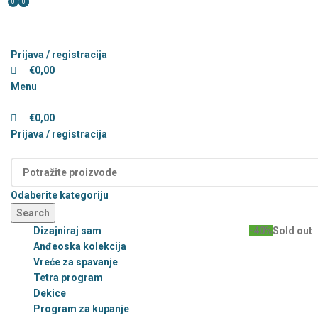
0
0
0
Prijava / registracija
€
0,00
Menu
€
0,00
Prijava / registracija
Kategorije
Odaberite kategoriju
Search
Dizajniraj sam
-40%
Sold out
Anđeoska kolekcija
Vreće za spavanje
Tetra program
Dekice
Program za kupanje