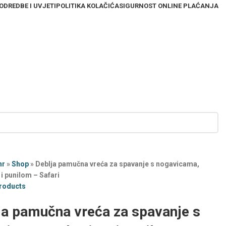
ODREDBE I UVJETI
POLITIKA KOLAČIĆA
SIGURNOST ONLINE PLAĆANJA
hr
»
Shop
»
Deblja pamučna vreća za spavanje s nogavicama,
i punilom – Safari
products
ja pamučna vreća za spavanje s