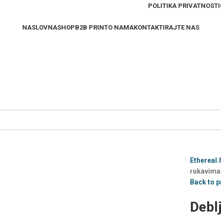
POLITIKA PRIVATNOSTI
NASLOVNA
SHOP
B2B PRINT
O NAMA
KONTAKTIRAJTE NAS
Ethereal.
rukavima 
Back to 
Debl