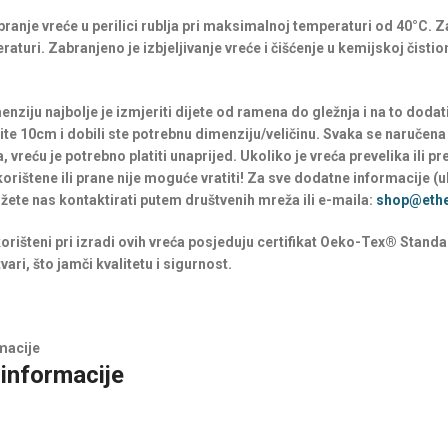
ranje vreće u perilici rublja pri maksimalnoj temperaturi od 40°C. Za
aturi. Zabranjeno je izbjeljivanje vreće i čišćenje u kemijskoj čistio
enziju najbolje je izmjeriti dijete od ramena do gležnja i na to dodat
te 10cm i dobili ste potrebnu dimenziju/veličinu. Svaka se naručena
 vreću je potrebno platiti unaprijed. Ukoliko je vreća prevelika ili p
orištene ili prane nije moguće vratiti! Za sve dodatne informacije (uk
ete nas kontaktirati putem društvenih mreža ili e-maila:
shop@ethe
 korišteni pri izradi ovih vreća posjeduju certifikat Oeko-Tex® Standa
vari, što jamči kvalitetu i sigurnost.
macije
informacije