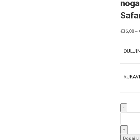
noga
Safar
€
36,00
–
DULJI
RUKAVI
Dodaj u