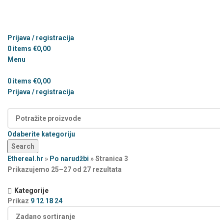
Prijava / registracija
0
items
€
0,00
Menu
0
items
€
0,00
Prijava / registracija
Kategorije
Odaberite kategoriju
Search
Ethereal.hr
»
Po narudžbi
»
Stranica 3
Prikazujemo 25–27 od 27 rezultata
Kategorije
Prikaz
9
12
18
24