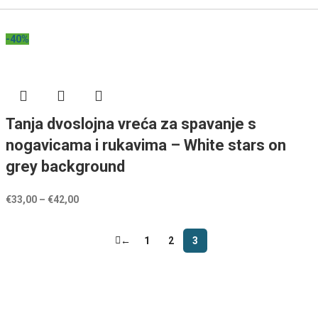
-40%
Tanja dvoslojna vreća za spavanje s
nogavicama i rukavima – White stars on
grey background
€
33,00
–
€
42,00
←
1
2
3