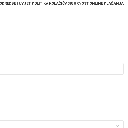
ODREDBE I UVJETI
POLITIKA KOLAČIĆA
SIGURNOST ONLINE PLAĆANJA