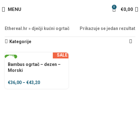
0
MENU
€
0,00
Ethereal.hr
»
dječji kućni ogrtač
Prikazuje se jedan rezultat
Kategorije
SALE
-20%
Bambus ogrtač – dezen –
Morski
€
36,00
–
€
43,20