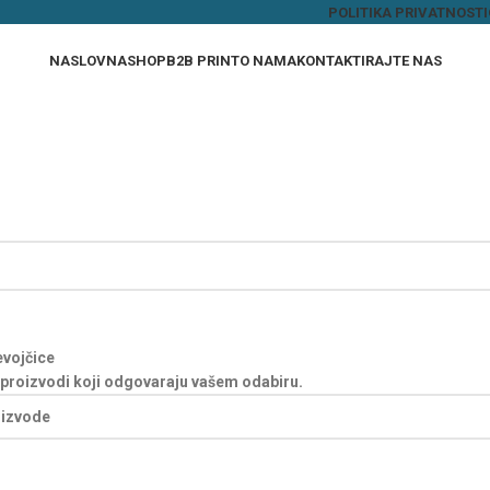
POLITIKA PRIVATNOSTI
NASLOVNA
SHOP
B2B PRINT
O NAMA
KONTAKTIRAJTE NAS
evojčice
proizvodi koji odgovaraju vašem odabiru.