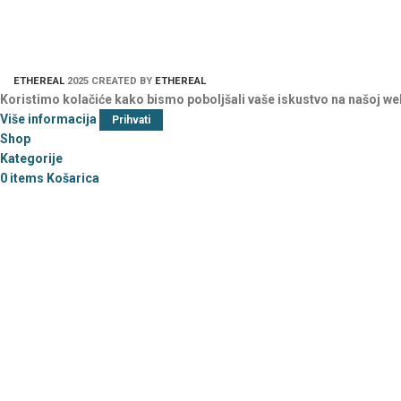
ETHEREAL
2025 CREATED BY
ETHEREAL
Koristimo kolačiće kako bismo poboljšali vaše iskustvo na našoj we
Više informacija
Prihvati
Shop
Kategorije
Vreće za spavanje
0
items
Košarica
dizajniraj sam
Jastuci za dojenje i
spavanje-Dizajniraj sam
Baby body dizajniraj sam
Majice dizajniraj sam
Dekice – Dizajniraj sam
Dekice personalizirane
Pamučne premium
dekice- organski pamuk
Ukrasni jastučići –
Ukrasni jastučići oblaci –
personalizirane
Personalizirani