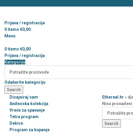
Prijava / registracija
0
items
€
0,00
Menu
0
items
€
0,00
Prijava / registracija
Kategorije
Odaberite kategoriju
Search
Dizajniraj sam
Ethereal.hr
»
dj
Anđeoska kolekcija
Nisu pronađeni 
Vreće za spavanje
Tetra program
Dekice
Search
Program za kupanje