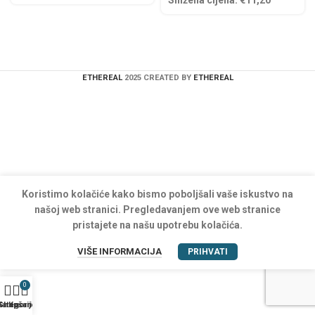
Snižena cijena:
€
11,20
ETHEREAL
2025 CREATED BY
ETHEREAL
Koristimo kolačiće kako bismo poboljšali vaše iskustvo na
našoj web stranici. Pregledavanjem ove web stranice
pristajete na našu upotrebu kolačića.
VIŠE INFORMACIJA
PRIHVATI
0
Kategorije
Shop
Košarica