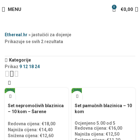
0
MENU
€
0,00
Ethereal.hr
»
jastučići za dojenje
Prikazuje se svih 2 rezultata
Kategorije
Prikaz
9
12
18
24
-30%
-30%
Set nepromočivih blazinica
Set pamučnih blazinica – 10
– 10 kom – Šarene
kom
Ocjenjeno
5.00
od 5
Redovna cijena:
€
18,00
Redovna cijena:
€
16,00
Najniža cijena:
€
14,40
Najniža cijena:
€
12,50
Snižena cijena:
€
12,60