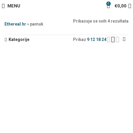
0
MENU
€
0,00
Prikazuje se svih 4 rezultata
Ethereal.hr
»
pamuk
Kategorije
Prikaz
9
12
18
24