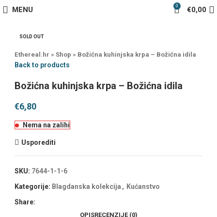
0
MENU
€
0,00
SOLD OUT
Ethereal.hr
»
Shop
»
Božićna kuhinjska krpa – Božićna idila
Back to products
Božićna kuhinjska krpa – Božićna idila
€
6,80
Nema na zalihi
Usporediti
SKU:
7644-1-1-6
Kategorije:
Blagdanska kolekcija
,
Kućanstvo
Share:
OPIS
RECENZIJE (0)