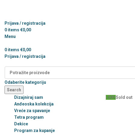
Prijava / registracija
0
items
€
0,00
Menu
0
items
€
0,00
Prijava / registracija
Kategorije
Odaberite kategoriju
Search
Dizajniraj sam
-30%
Sold out
Anđeoska kolekcija
Vreće za spavanje
Tetra program
Dekice
Program za kupanje