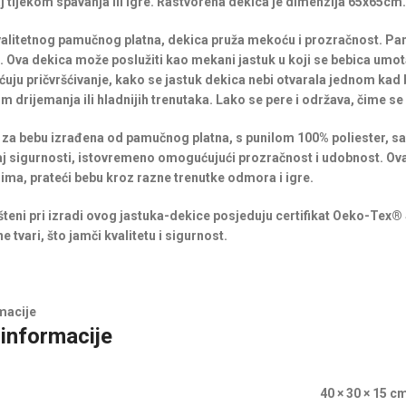
 tijekom spavanja ili igre. Rastvorena dekica je dimenzija 65x65cm.
alitetnog pamučnog platna, dekica pruža mekoću i prozračnost. Pamu
ži. Ova dekica može poslužiti kao mekani jastuk u koji se bebica umot
ju pričvršćivanje, kako se jastuk dekica nebi otvarala jednom kad 
om drijemanja ili hladnijih trenutaka. Lako se pere i održava, čime s
za bebu izrađena od pamučnog platna, s punilom 100% poliester, sa
ćaj sigurnosti, istovremeno omogućujući prozračnost i udobnost. Ova
jima, prateći bebu kroz razne trenutke odmora i igre.
išteni pri izradi ovog jastuka-dekice posjeduju certifikat Oeko-Tex®
e tvari, što jamči kvalitetu i sigurnost.
macije
informacije
40 × 30 × 15 c