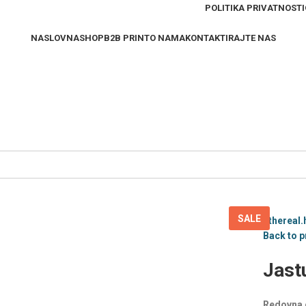
POLITIKA PRIVATNOSTI
NASLOVNA
SHOP
B2B PRINT
O NAMA
KONTAKTIRAJTE NAS
SALE
Ethereal.
Back to 
Jast
Redovna 