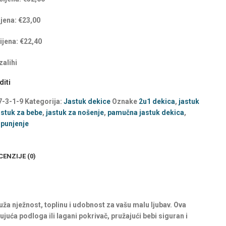
ijena:
€
23,00
ijena:
€
22,40
alihi
iti
7-3-1-9
Kategorija:
Jastuk dekice
Oznake
2u1 dekica
,
jastuk
astuk za bebe
,
jastuk za nošenje
,
pamučna jastuk dekica
,
punjenje
CENZIJE (0)
a nježnost, toplinu i udobnost za vašu malu ljubav. Ova
uća podloga ili lagani pokrivač, pružajući bebi siguran i