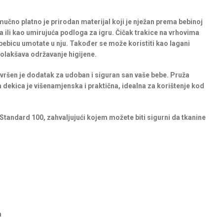
čno platno je prirodan materijal koji je nježan prema bebinoj
a ili kao umirujuća podloga za igru. Čičak trakice na vrhovima
bebicu umotate u nju. Također se može koristiti kao lagani
e olakšava održavanje higijene.
vršen je dodatak za udoban i siguran san vaše bebe. Pruža
 dekica je višenamjenska i praktična, idealna za korištenje kod
 Standard 100, zahvaljujući kojem možete biti sigurni da tkanine
m