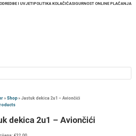
ODREDBE I UVJETI
POLITIKA KOLAČIĆA
SIGURNOST ONLINE PLAĆANJA
hr
»
Shop
»
Jastuk dekica 2u1 – Aviončići
products
uk dekica 2u1 – Aviončići
cijena:
€
32,00