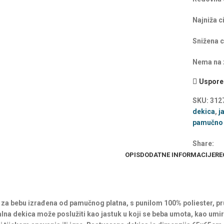
Najniža c
Snižena c
Nema na z
Uspored
SKU:
312
dekica
,
j
pamučno 
Share:
OPIS
DODATNE INFORMACIJE
RE
za bebu izrađena od pamučnog platna, s punilom 100% poliester, pruž
lna dekica može poslužiti kao jastuk u koji se beba umota, kao umiruj