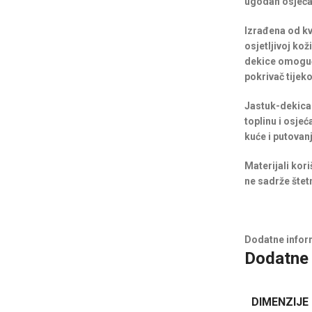
ugodan osjećaj
Izrađena od kv
osjetljivoj ko
dekice omoguću
pokrivač tijek
Jastuk-dekica 
toplinu i osje
kuće i putovan
Materijali kor
ne sadrže štetn
Dodatne infor
Dodatne 
DIMENZIJE