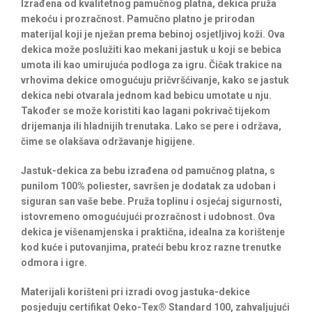
Izrađena od kvalitetnog pamučnog platna, dekica pruža
mekoću i prozračnost. Pamučno platno je prirodan
materijal koji je nježan prema bebinoj osjetljivoj koži. Ova
dekica može poslužiti kao mekani jastuk u koji se bebica
umota ili kao umirujuća podloga za igru. Čičak trakice na
vrhovima dekice omogućuju pričvršćivanje, kako se jastuk
dekica nebi otvarala jednom kad bebicu umotate u nju.
Također se može koristiti kao lagani pokrivač tijekom
drijemanja ili hladnijih trenutaka. Lako se pere i održava,
čime se olakšava održavanje higijene.
Jastuk-dekica za bebu izrađena od pamučnog platna, s
punilom 100% poliester, savršen je dodatak za udoban i
siguran san vaše bebe. Pruža toplinu i osjećaj sigurnosti,
istovremeno omogućujući prozračnost i udobnost. Ova
dekica je višenamjenska i praktična, idealna za korištenje
kod kuće i putovanjima, prateći bebu kroz razne trenutke
odmora i igre.
Materijali korišteni pri izradi ovog jastuka-dekice
posjeduju certifikat Oeko-Tex® Standard 100, zahvaljujući