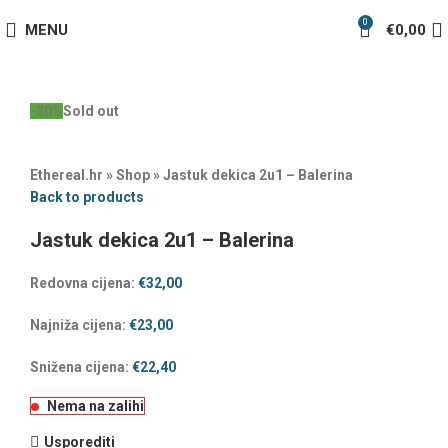
0
MENU
€
0,00
-30%
Sold out
Ethereal.hr
»
Shop
»
Jastuk dekica 2u1 – Balerina
Back to products
Jastuk dekica 2u1 – Balerina
Redovna cijena:
€
32,00
Najniža cijena:
€
23,00
Snižena cijena:
€
22,40
Nema na zalihi
Usporediti