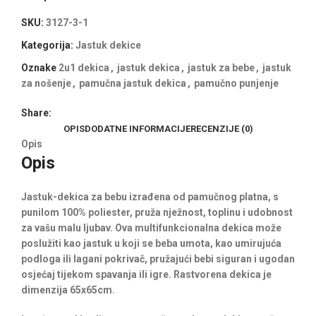
SKU:
3127-3-1
Kategorija:
Jastuk dekice
Oznake
2u1 dekica
,
jastuk dekica
,
jastuk za bebe
,
jastuk
za nošenje
,
pamučna jastuk dekica
,
pamučno punjenje
Share:
OPIS
DODATNE INFORMACIJE
RECENZIJE (0)
Opis
Opis
Jastuk-dekica za bebu izrađena od pamučnog platna, s
punilom 100% poliester, pruža nježnost, toplinu i udobnost
za vašu malu ljubav. Ova multifunkcionalna dekica može
poslužiti kao jastuk u koji se beba umota, kao umirujuća
podloga ili lagani pokrivač, pružajući bebi siguran i ugodan
osjećaj tijekom spavanja ili igre. Rastvorena dekica je
dimenzija 65x65cm.