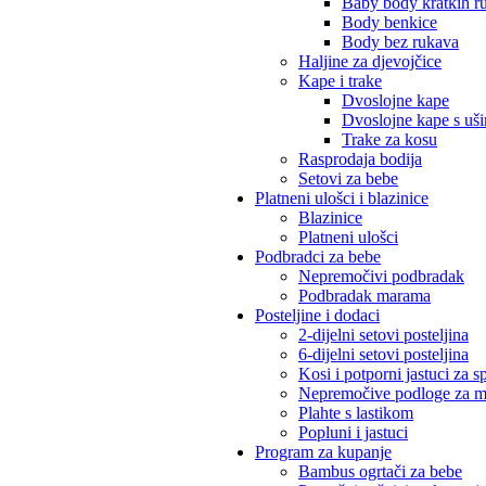
Baby body kratkih r
Body benkice
Body bez rukava
Haljine za djevojčice
Kape i trake
Dvoslojne kape
Dvoslojne kape s uš
Trake za kosu
Rasprodaja bodija
Setovi za bebe
Platneni ulošci i blazinice
Blazinice
Platneni ulošci
Podbradci za bebe
Nepremočivi podbradak
Podbradak marama
Posteljine i dodaci
2-dijelni setovi posteljina
6-dijelni setovi posteljina
Kosi i potporni jastuci za s
Nepremočive podloge za m
Plahte s lastikom
Popluni i jastuci
Program za kupanje
Bambus ogrtači za bebe