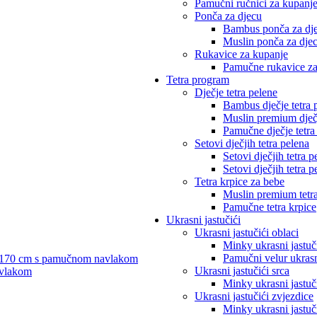
Pamučni ručnici za kupanj
Ponča za djecu
Bambus ponča za dj
Muslin ponča za dje
Rukavice za kupanje
Pamučne rukavice za
Tetra program
Dječje tetra pelene
Bambus dječje tetra 
Muslin premium dječj
Pamučne dječje tetra
Setovi dječjih tetra pelena
Setovi dječjih tetra
Setovi dječjih tetra
Tetra krpice za bebe
Muslin premium tetra
Pamučne tetra krpice
Ukrasni jastučići
Ukrasni jastučići oblaci
Minky ukrasni jastuči
Pamučni velur ukrasni
je 170 cm s pamučnom navlakom
Ukrasni jastučići srca
avlakom
Minky ukrasni jastuči
Ukrasni jastučići zvjezdice
Minky ukrasni jastuč