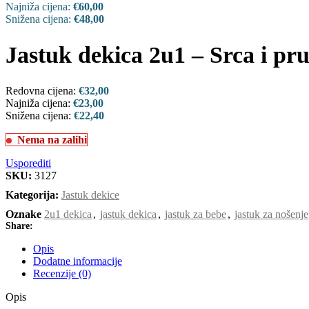
Najniža cijena:
€
60,00
Snižena cijena:
€
48,00
Jastuk dekica 2u1 – Srca i pru
Redovna cijena:
€
32,00
Najniža cijena:
€
23,00
Snižena cijena:
€
22,40
Nema na zalihi
Usporediti
SKU:
3127
Kategorija:
Jastuk dekice
Oznake
2u1 dekica
,
jastuk dekica
,
jastuk za bebe
,
jastuk za nošenje
Share:
Opis
Dodatne informacije
Recenzije (0)
Opis