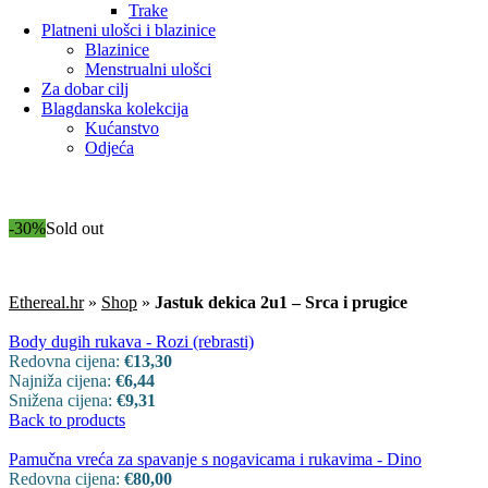
Trake
Platneni ulošci i blazinice
Blazinice
Menstrualni ulošci
Za dobar cilj
Blagdanska kolekcija
Kućanstvo
Odjeća
-30%
Sold out
Ethereal.hr
»
Shop
»
Jastuk dekica 2u1 – Srca i prugice
Body dugih rukava - Rozi (rebrasti)
Redovna cijena:
€
13,30
Najniža cijena:
€
6,44
Snižena cijena:
€
9,31
Back to products
Pamučna vreća za spavanje s nogavicama i rukavima - Dino
Redovna cijena:
€
80,00