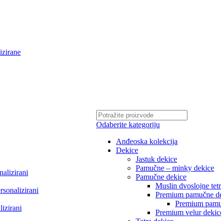
izirane
Odaberite kategoriju
Anđeoska kolekcija
Dekice
Jastuk dekice
Pamučne – minky dekice
nalizirani
Pamučne dekice
Muslin dvoslojne tet
rsonalizirani
Premium pamučne d
Premium pamu
lizirani
Premium velur dekic