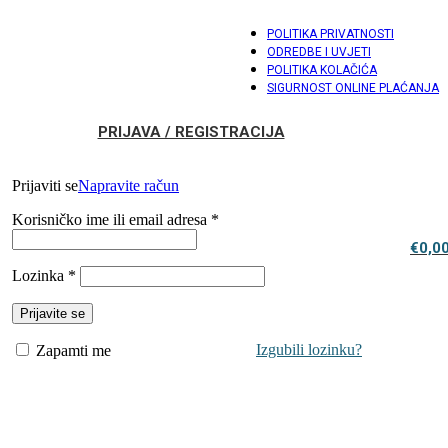
POLITIKA PRIVATNOSTI
ODREDBE I UVJETI
POLITIKA KOLAČIĆA
SIGURNOST ONLINE PLAĆANJA
PRIJAVA / REGISTRACIJA
Prijaviti se
Napravite račun
Korisničko ime ili email adresa
*
€
0,0
Lozinka
*
Prijavite se
Izgubili lozinku?
Zapamti me