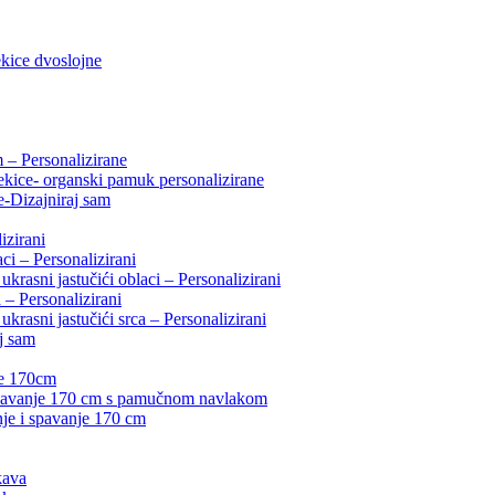
ekice dvoslojne
m – Personalizirane
ice- organski pamuk personalizirane
je-Dizajniraj sam
izirani
aci – Personalizirani
krasni jastučići oblaci – Personalizirani
a – Personalizirani
krasni jastučići srca – Personalizirani
j sam
je 170cm
 spavanje 170 cm s pamučnom navlakom
nje i spavanje 170 cm
kava