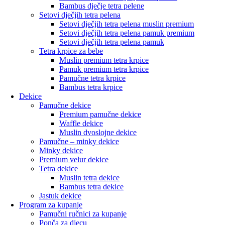
Bambus dječje tetra pelene
Setovi dječjih tetra pelena
Setovi dječjih tetra pelena muslin premium
Setovi dječjih tetra pelena pamuk premium
Setovi dječjih tetra pelena pamuk
Tetra krpice za bebe
Muslin premium tetra krpice
Pamuk premium tetra krpice
Pamučne tetra krpice
Bambus tetra krpice
Dekice
Pamučne dekice
Premium pamučne dekice
Waffle dekice
Muslin dvoslojne dekice
Pamučne – minky dekice
Minky dekice
Premium velur dekice
Tetra dekice
Muslin tetra dekice
Bambus tetra dekice
Jastuk dekice
Program za kupanje
Pamučni ručnici za kupanje
Ponča za djecu