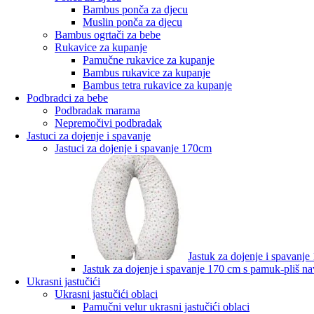
Bambus ponča za djecu
Muslin ponča za djecu
Bambus ogrtači za bebe
Rukavice za kupanje
Pamučne rukavice za kupanje
Bambus rukavice za kupanje
Bambus tetra rukavice za kupanje
Podbradci za bebe
Podbradak marama
Nepremočivi podbradak
Jastuci za dojenje i spavanje
Jastuci za dojenje i spavanje 170cm
Jastuk za dojenje i spavan
Jastuk za dojenje i spavanje 170 cm s pamuk-pliš n
Ukrasni jastučići
Ukrasni jastučići oblaci
Pamučni velur ukrasni jastučići oblaci