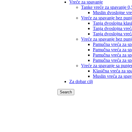
Vreće za spavanje
Tanke vreće za spavanje 
Muslin dvoslojne vre
Vreće za spavanje bez pun
Tanja dvoslojna klas
Tanja dvoslojna vreć
Tanja dvoslojna vreć
Vreće za spavanje bez pun
Pamučna vreća za sp
Pamučna vreća za sp
Pamučna vreća za sp
Pamučna vreća za sp
Vreće za spavanje sa punj
Klasična vreća za sp
Muslin vreća za spa
Za dobar cilj
Search