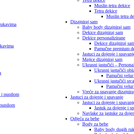
Tetra dekice
Muslin tetra dekice
Tetra dekice
Muslin tetra d
Dizajniraj sam
 rukavima
Baby body dizajniraj sam
Dekice dizajniraj sam
Dekice personalizirane
Dekice dizajniraj sa
ukavima
Pamučne premium dek
Jastuci za dojenje i spavan
Majice dizajniraj sam
Ukrasni jastučići – Personal
Ukrasni jastučići obl
a
Pamučni velur u
Ukrasni jastučići src
Pamučni velur u
Vreće za spavanje dizajnira
 i punilom
Jastuci za dojenje i spavanje
Jastuci za dojenje i spavan
 punilom
Jastuk za dojenje i
Navlake za jastuke za doje
Odjeća za bebe
Body za bebe
Baby body dugih ru