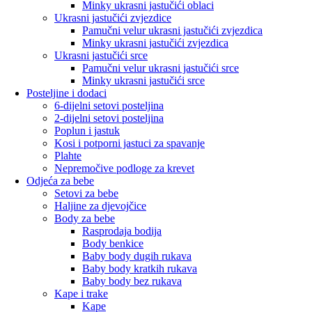
Minky ukrasni jastučići oblaci
Ukrasni jastučići zvjezdice
Pamučni velur ukrasni jastučići zvjezdica
Minky ukrasni jastučići zvjezdica
Ukrasni jastučići srce
Pamučni velur ukrasni jastučići srce
Minky ukrasni jastučići srce
Posteljine i dodaci
6-dijelni setovi posteljina
2-dijelni setovi posteljina
Poplun i jastuk
Kosi i potporni jastuci za spavanje
Plahte
Nepremočive podloge za krevet
Odjeća za bebe
Setovi za bebe
Haljine za djevojčice
Body za bebe
Rasprodaja bodija
Body benkice
Baby body dugih rukava
Baby body kratkih rukava
Baby body bez rukava
Kape i trake
Kape