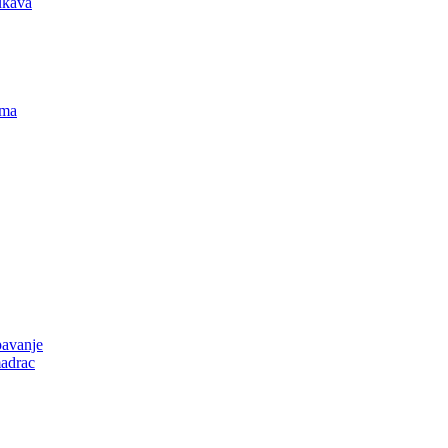
ukava
ima
pavanje
adrac