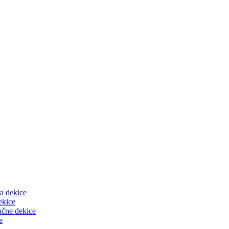
ra dekice
ekice
čne dekice
e