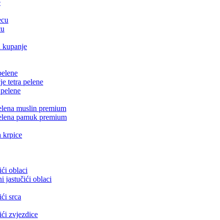
e
ecu
cu
 kupanje
pelene
e tetra pelene
 pelene
 pelena muslin premium
 pelena pamuk premium
 krpice
ći oblaci
 jastučići oblaci
ći srca
ići zvjezdice