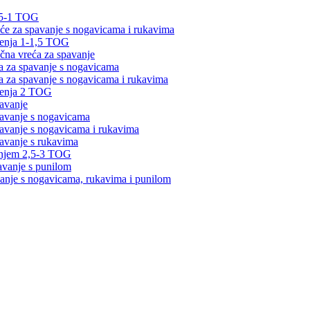
0,5-1 TOG
će za spavanje s nogavicama i rukavima
jenja 1-1,5 TOG
ična vreća za spavanje
a za spavanje s nogavicama
a za spavanje s nogavicama i rukavima
jenja 2 TOG
avanje
avanje s nogavicama
avanje s nogavicama i rukavima
avanje s rukavima
enjem 2,5-3 TOG
avanje s punilom
vanje s nogavicama, rukavima i punilom