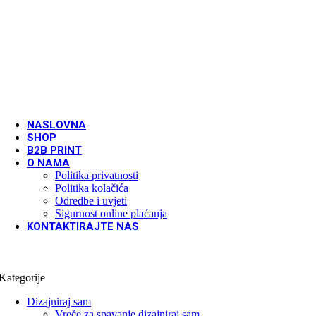
NASLOVNA
SHOP
B2B PRINT
O NAMA
Politika privatnosti
Politika kolačića
Odredbe i uvjeti
Sigurnost online plaćanja
KONTAKTIRAJTE NAS
Kategorije
Dizajniraj sam
Vreće za spavanje dizajniraj sam