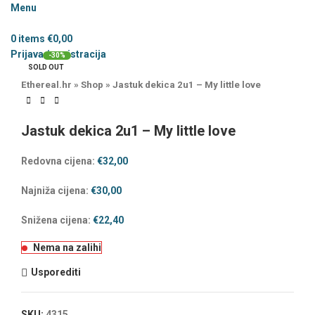
Menu
0
items
€
0,00
Prijava / registracija
-30%
SOLD OUT
Ethereal.hr
»
Shop
»
Jastuk dekica 2u1 – My little love
Jastuk dekica 2u1 – My little love
Redovna cijena:
€
32,00
Najniža cijena:
€
30,00
Snižena cijena:
€
22,40
Nema na zalihi
Usporediti
SKU:
4315