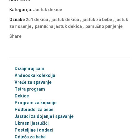
Kategorija:
Jastuk dekice
Oznake
2u1 dekica
,
jastuk dekica
,
jastuk za bebe
,
jastuk
za nošenje
,
pamučna jastuk dekica
,
pamučno punjenje
Share:
Dizajniraj sam
Anđeoska kolekcija
Vreće za spavanje
Tetra program
Dekice
Program za kupanje
Podbradci za bebe
Jastuci za dojenje i spavanje
Ukrasni jastučići
Posteljine i dodaci
Odjeća za bebe