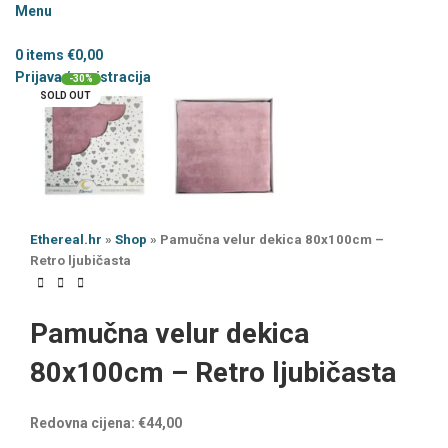
Menu
0
items
€
0,00
Prijava / registracija
-30%
SOLD OUT
Ethereal.hr
»
Shop
»
Pamučna velur dekica 80x100cm –
Retro ljubičasta
Pamučna velur dekica
80x100cm – Retro ljubičasta
Redovna cijena:
€
44,00