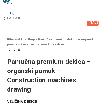
0
0
Menu
€
0,00
Sold out
SALE
Ethereal.hr
»
Shop
»
Pamučna premium dekica – organski
pamuk – Construction machines drawing
Pamučna premium dekica –
organski pamuk –
Construction machines
drawing
VELIČINA DEKICE