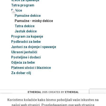
Vreće za spavanje
Tetra program
Dekice
Pamučne dekice
Pamučne - minky dekice
Tetra dekice
Jastuk dekice
Program za kupanje
Podbradci za bebe
Jastuci za dojenje i spavanje
Ukrasni jastučići
Posteljine i dodaci
Odjeća za bebe
Platneni ulošci i blazinice
Za dobar cilj
ETHEREAL
2025 CREATED BY
ETHEREAL
0
Koristimo kolačiće kako bismo poboljšali vaše iskustvo na
Shop
Košarica
našoj web stranici. Pregledavanjem ove web stranice