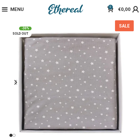
0
MENU
€
0,00
SALE
-30%
SOLD OUT