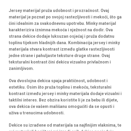
Jersey materijal pruža udobnost i prozračnost. Ovaj
materijal je poznat po svojoj rastezljivosti i mekoći, što ga
čini idealnim za svakodnevnu upotrebu. Minky materijal
karakterizira iznimna mekoća i nježnost na dodir. Ova
strana dekice dodaje luksuzan osjećaj i pruža dodatnu
toplinu tijekom hladnijih dana. Kombinacija jersey i minky
materijala stvara kontrast između glatke rastezljivosti
jedne strane i pahuljaste teksture druge strane. Ovaj
teksturalni kontrast čini dekicu vizualno privlačnom i
zanimljivom.
Ova dvoslojna dekica spaja praktičnost, udobnost i
estetiku. Osim što pruža toplinu i mekoću, teksturalni
kontrast između jersey i minky materijala dodaje vizualni i
taktilni interes. Bez obzira koristite li je za bebu ili dijete,
ova dekica će vašem mališanu omogućiti da se opusti i
uživa u trenucima udobnosti.
Dekice su izrađene od materijala sa najfinijim vlaknima, te