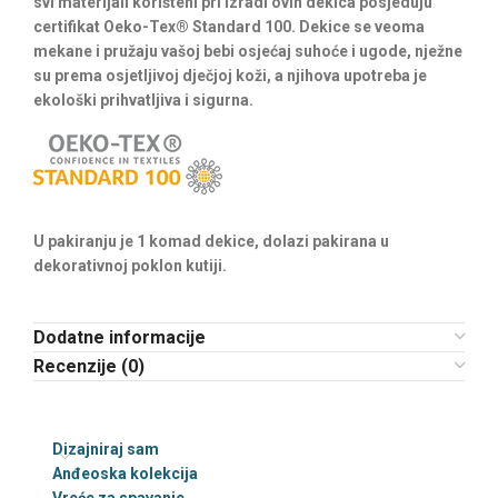
svi materijali korišteni pri izradi ovih dekica posjeduju
certifikat Oeko-Tex® Standard 100. Dekice se veoma
mekane i pružaju vašoj bebi osjećaj suhoće i ugode, nježne
su prema osjetljivoj dječjoj koži, a njihova upotreba je
ekološki prihvatljiva i sigurna.
U pakiranju je 1 komad dekice, dolazi pakirana u
dekorativnoj poklon kutiji.
Dodatne informacije
Recenzije (0)
Dizajniraj sam
Anđeoska kolekcija