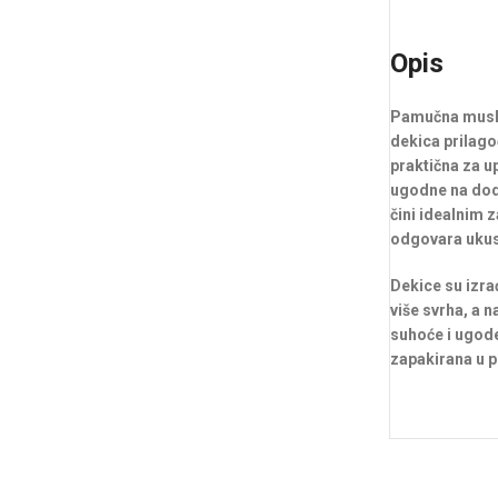
Opis
Pamučna muslin
dekica prilago
praktična za u
ugodne na dodi
čini idealnim 
odgovara ukusu 
Dekice su izra
više svrha, a 
suhoće i ugode,
zapakirana u p