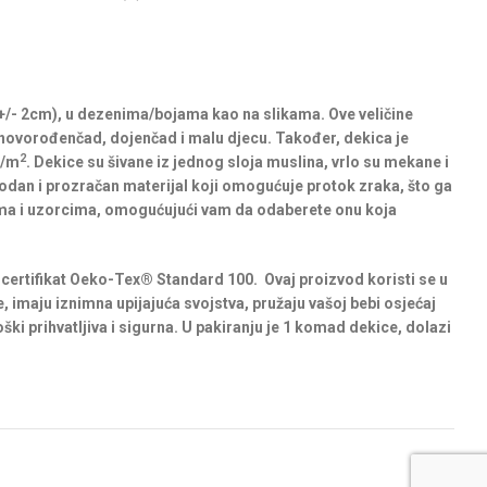
+/- 2cm), u dezenima/bojama kao na slikama. Ove veličine
 novorođenčad, dojenčad i malu djecu. Također, dekica je
2
g/m
. Dekice su šivane iz jednog sloja muslina, vrlo su mekane i
rodan i prozračan materijal koji omogućuje protok zraka, što ga
jama i uzorcima, omogućujući vam da odaberete onu koja
u certifikat Oeko-Tex® Standard 100. Ovaj proizvod koristi se u
 imaju iznimna upijajuća svojstva, pružaju vašoj bebi osjećaj
ški prihvatljiva i sigurna. U pakiranju je 1 komad dekice, dolazi