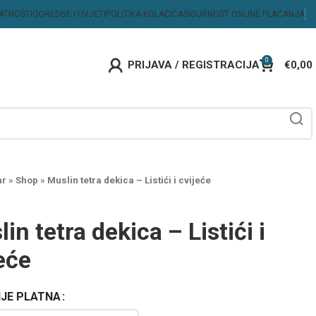
VATNOSTI
ODREDBE I UVJETI
POLITIKA KOLAČIĆA
SIGURNOST ONLINE PLAĆANJA
0
PRIJAVA / REGISTRACIJA
€
0,00
hr
»
Shop
»
Muslin tetra dekica – Listići i cvijeće
in tetra dekica – Listići i
eće
IJE PLATNA