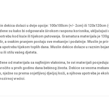
 dekica dolazi u dvije opcije: 100x100cm (+/- 2cm) ili 120x120cm (
đene su kako bi odgovarale širokom rasponu korisnika, uključujući
potrebu kod kuće ili tijekom putovanja. Gramatura materijala je 130
r, a svakim pranjem postaju sve mekanije i podatnije. Muslin je pri
za upotrebu tijekom toplih dana. Muslin dekice dolaze u raznim bo
ili stilu vašeg djeteta.
đene od materijala sa najfinijim vlaknima, te svi materijali posjeduj
naročito u prvih godinu dana bebinog života. Dekice se veoma mekane,
 nježne su prema osjetljivoj dječjoj koži, a njihova upotreba je ekolo
rozirnoj vrećici.