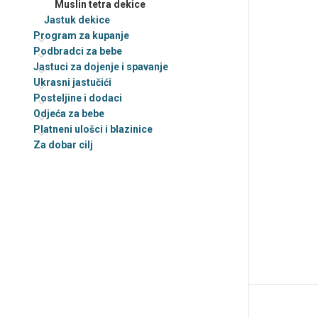
Muslin tetra dekice
sam
Jastuk dekice
Dekice
Program za kupanje
personalizirane
Podbradci za bebe
Jastuci za dojenje i spavanje
Ukrasni jastučići –
Personalizirani
Ukrasni jastučići
Posteljine i dodaci
Odjeća za bebe
Platneni ulošci i blazinice
Za dobar cilj