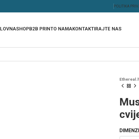
POLITIKA PRI
LOVNA
SHOP
B2B PRINT
O NAMA
KONTAKTIRAJTE NAS
Ethereal.
Musl
cvij
am
sam
DIMENZ