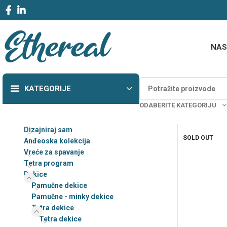
NAS
KATEGORIJE
ODABERITE KATEGORIJU
Vreće za spavanje
Dizajniraj sam
dizajniraj sam
SOLD OUT
Anđeoska kolekcija
Vreće za spavanje
Jastuci za dojenje i
spavanje-Dizajniraj
Tetra program
sam
Dekice
Pamučne dekice
Baby body dizajniraj s
Pamučne - minky dekice
Majice dizajniraj 
Tetra dekice
Tetra dekice
Dekice – Dizajniraj