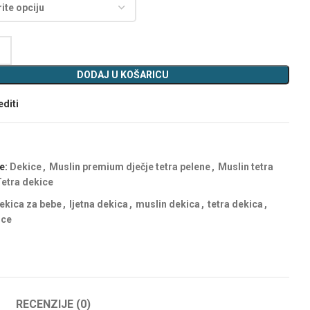
DODAJ U KOŠARICU
diti
e:
Dekice
,
Muslin premium dječje tetra pelene
,
Muslin tetra
etra dekice
ekica za bebe
,
ljetna dekica
,
muslin dekica
,
tetra dekica
,
ice
RECENZIJE (0)