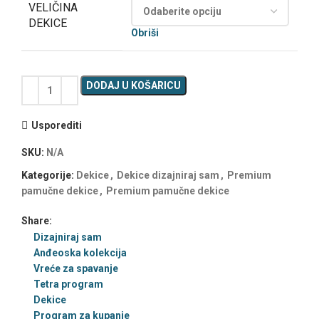
VELIČINA
DEKICE
Obriši
DODAJ U KOŠARICU
Usporediti
SKU:
N/A
Kategorije:
Dekice
,
Dekice dizajniraj sam
,
Premium
pamučne dekice
,
Premium pamučne dekice
Share:
Dizajniraj sam
Anđeoska kolekcija
Vreće za spavanje
Tetra program
Dekice
Program za kupanje