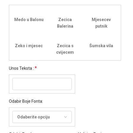
Medo u Balonu
Zecica
Mjesecev
Balerina
putnik
Zeko i mjesec
Zecica s
Šumska vila
cvijecem
*
Unos Teksta :
Odabir Boje Fonta: