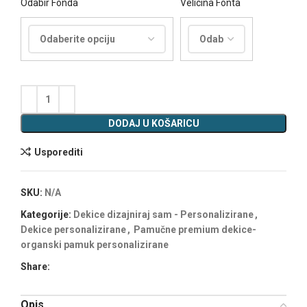
Odabir Fonda
Velicina Fonta
DODAJ U KOŠARICU
Usporediti
SKU:
N/A
Kategorije:
Dekice dizajniraj sam - Personalizirane
,
Dekice personalizirane
,
Pamučne premium dekice-
organski pamuk personalizirane
Share:
Opis