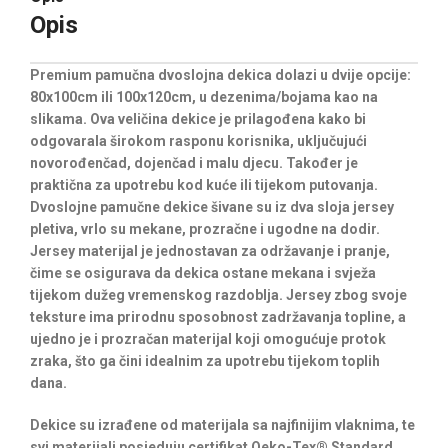
Opis
Premium pamučna dvoslojna dekica dolazi u dvije opcije:
80x100cm ili 100x120cm, u dezenima/bojama kao na
slikama. Ova veličina dekice je prilagođena kako bi
odgovarala širokom rasponu korisnika, uključujući
novorođenčad, dojenčad i malu djecu. Također je
praktična za upotrebu kod kuće ili tijekom putovanja.
Dvoslojne pamučne dekice šivane su iz dva sloja jersey
pletiva, vrlo su mekane, prozračne i ugodne na dodir.
Jersey materijal je jednostavan za održavanje i pranje,
čime se osigurava da dekica ostane mekana i svježa
tijekom dužeg vremenskog razdoblja. Jersey zbog svoje
teksture ima prirodnu sposobnost zadržavanja topline, a
ujedno je i prozračan materijal koji omogućuje protok
zraka, što ga čini idealnim za upotrebu tijekom toplih
dana.
Dekice su izrađene od materijala sa najfinijim vlaknima, te
svi materijali posjeduju certifikat Oeko-Tex® Standard