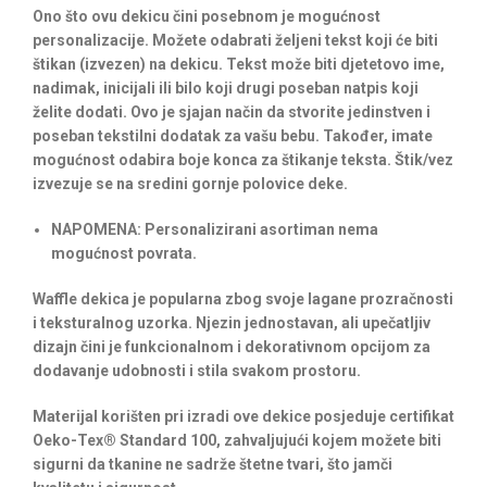
Ono što ovu dekicu čini posebnom je mogućnost
personalizacije. Možete odabrati željeni tekst koji će biti
štikan (izvezen) na dekicu. Tekst može biti djetetovo ime,
nadimak, inicijali ili bilo koji drugi poseban natpis koji
želite dodati. Ovo je sjajan način da stvorite jedinstven i
poseban tekstilni dodatak za vašu bebu. Također, imate
mogućnost odabira boje konca za štikanje teksta. Štik/vez
izvezuje se na sredini gornje polovice deke.
NAPOMENA
: Personalizirani asortiman nema
mogućnost povrata.
Waffle dekica je popularna zbog svoje lagane prozračnosti
i teksturalnog uzorka. Njezin jednostavan, ali upečatljiv
dizajn čini je funkcionalnom i dekorativnom opcijom za
dodavanje udobnosti i stila svakom prostoru.
Materijal korišten pri izradi ove dekice posjeduje certifikat
Oeko-Tex® Standard 100, zahvaljujući kojem možete biti
sigurni da tkanine ne sadrže štetne tvari, što jamči