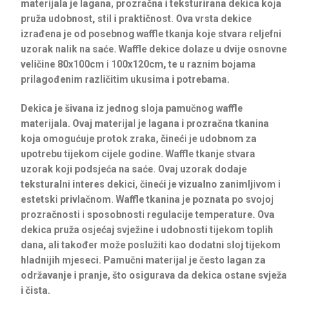
materijala je lagana, prozračna i teksturirana dekica koja
pruža udobnost, stil i praktičnost. Ova vrsta dekice
izrađena je od posebnog waffle tkanja koje stvara reljefni
uzorak nalik na saće. Waffle dekice dolaze u dvije osnovne
veličine 80x100cm i 100x120cm, te u raznim bojama
prilagođenim različitim ukusima i potrebama.
Dekica je šivana iz jednog sloja pamučnog waffle
materijala. Ovaj materijal je lagana i prozračna tkanina
koja omogućuje protok zraka, čineći je udobnom za
upotrebu tijekom cijele godine. Waffle tkanje stvara
uzorak koji podsjeća na saće. Ovaj uzorak dodaje
teksturalni interes dekici, čineći je vizualno zanimljivom i
estetski privlačnom. Waffle tkanina je poznata po svojoj
prozračnosti i sposobnosti regulacije temperature. Ova
dekica pruža osjećaj svježine i udobnosti tijekom toplih
dana, ali također može poslužiti kao dodatni sloj tijekom
hladnijih mjeseci. Pamučni materijal je često lagan za
održavanje i pranje, što osigurava da dekica ostane svježa
i čista.