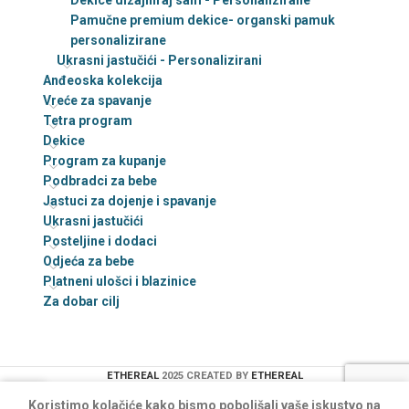
Dekice dizajniraj sam - Personalizirane
Pamučne premium dekice- organski pamuk
personalizirane
Ukrasni jastučići - Personalizirani
Anđeoska kolekcija
Vreće za spavanje
Tetra program
Dekice
Program za kupanje
Podbradci za bebe
Jastuci za dojenje i spavanje
Ukrasni jastučići
Posteljine i dodaci
Odjeća za bebe
Platneni ulošci i blazinice
Za dobar cilj
ETHEREAL
2025 CREATED BY
ETHEREAL
0
Koristimo kolačiće kako bismo poboljšali vaše iskustvo na