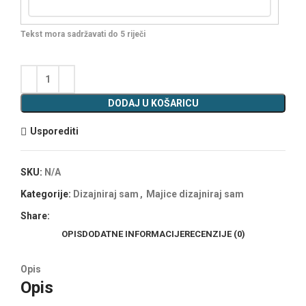
Tekst mora sadržavati do 5 riječi
DODAJ U KOŠARICU
Usporediti
SKU:
N/A
Kategorije:
Dizajniraj sam
,
Majice dizajniraj sam
Share:
OPIS
DODATNE INFORMACIJE
RECENZIJE (0)
Opis
Opis