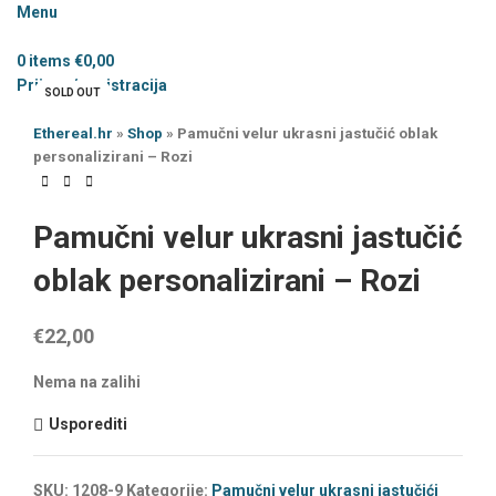
Menu
0
items
€
0,00
Prijava / registracija
SOLD OUT
Ethereal.hr
»
Shop
»
Pamučni velur ukrasni jastučić oblak
personalizirani – Rozi
Pamučni velur ukrasni jastučić
oblak personalizirani – Rozi
€
22,00
Nema na zalihi
Usporediti
SKU:
1208-9
Kategorije:
Pamučni velur ukrasni jastučići