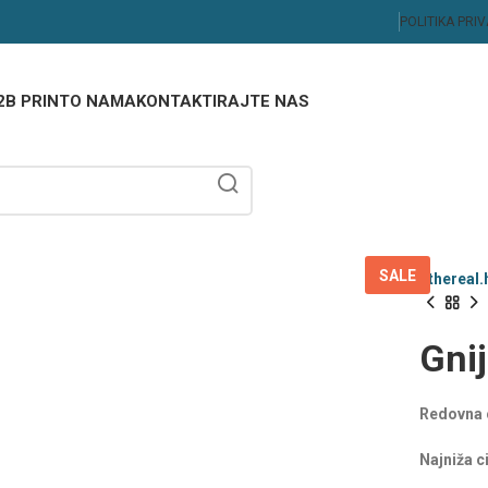
POLITIKA PRI
2B PRINT
O NAMA
KONTAKTIRAJTE NAS
SALE
Ethereal.
Gnij
Redovna 
Najniža c