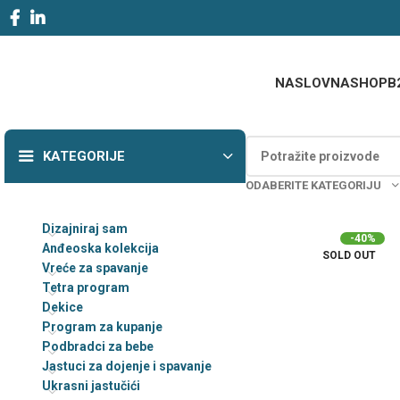
NASLOVNA
SHOP
B
KATEGORIJE
ODABERITE KATEGORIJU
Dizajniraj sam
-40%
Anđeoska kolekcija
SOLD OUT
Vreće za spavanje
Tetra program
Dekice
Program za kupanje
Podbradci za bebe
Jastuci za dojenje i spavanje
Ukrasni jastučići