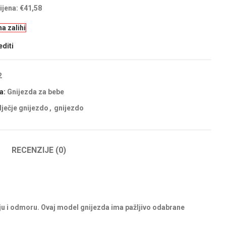
ijena:
€
41,58
a zalihi
diti
2
a:
Gnijezda za bebe
dječje gnijezdo
,
gnijezdo
RECENZIJE (0)
ju i odmoru. Ovaj model gnijezda ima pažljivo odabrane