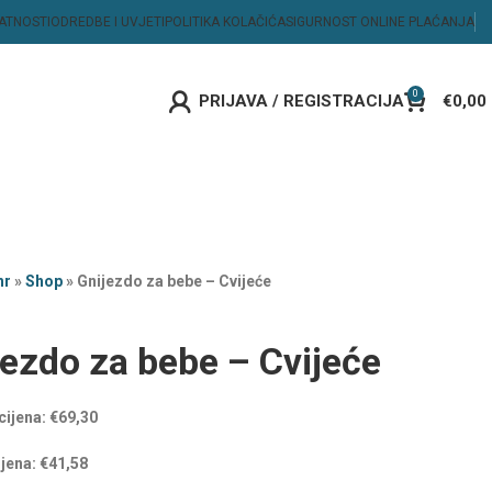
VATNOSTI
ODREDBE I UVJETI
POLITIKA KOLAČIĆA
SIGURNOST ONLINE PLAĆANJA
0
PRIJAVA / REGISTRACIJA
€
0,00
hr
»
Shop
»
Gnijezdo za bebe – Cvijeće
ezdo za bebe – Cvijeće
cijena:
€
69,30
ijena:
€
41,58