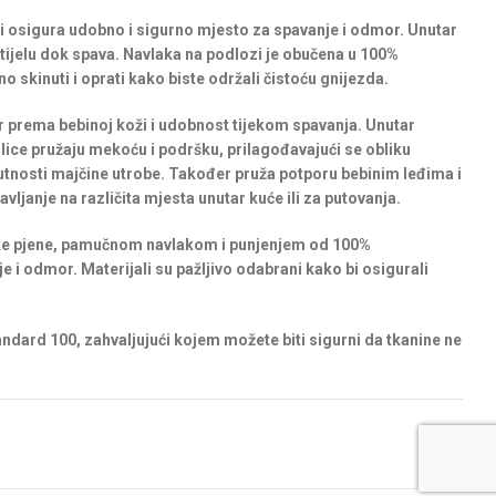
i osigura udobno i sigurno mjesto za spavanje i odmor. Unutar
ijelu dok spava. Navlaka na podlozi je obučena u 100%
o skinuti i oprati kako biste održali čistoću gnijezda.
r prema bebinoj koži i udobnost tijekom spavanja. Unutar
lice pružaju mekoću i podršku, prilagođavajući se obliku
risutnosti majčine utrobe. Također pruža potporu bebinim leđima i
vljanje na različita mjesta unutar kuće ili za putovanja.
ke pjene, pamučnom navlakom i punjenjem od 100%
e i odmor. Materijali su pažljivo odabrani kako bi osigurali
andard 100, zahvaljujući kojem možete biti sigurni da tkanine ne