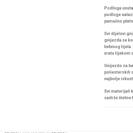
Podloga unutar
podloge nalazi
pamučno platno
Svi dijelovi g
gnijezda se ko
bebinog tijela
vratu tijekom s
Gnijezdo za b
poliesterskih 
najbolje iskus
Svi materijali
sadrže štetne t