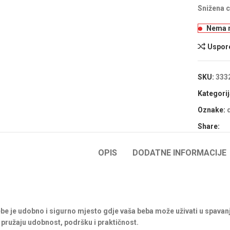
Snižena c
Nema n
Uspore
SKU:
333
Kategorij
Oznake:
Share:
OPIS
DODATNE INFORMACIJE
be je udobno i sigurno mjesto gdje vaša beba može uživati u spavan
i pružaju udobnost, podršku i praktičnost.