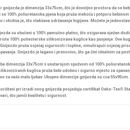
 gnijezda je dimenzija 33x75cm, što je dovoljno prostora da se beb
 se 100% poliuretanska pjena koja pruža mekoću i potporu bebinom t
 i skidiva je, što olakšava održavanje higijene. Možete je jednostavn
nijezda su obučeni u 100% pamučno platno, što osigurava nježan dodi
riste 100% poliesterske silikonizirane kuglice kao punjenje. Ove kug
. Gnijezdo pruža osjećaj sigurnosti i topline, simulirajući osjećaj p
pavanja. Gnijezdo je lagano i prenosivo, što ga čini idealnim za posta
ebe dimenzija 33x75cm s unutarnjom spužvom od 100% poliuretans
silikoniziranih kuglica pruža bebi udobno i sigurno mjesto za spavanj
tvo za vašu malu ljubav. Ukupne dimenzije gnijezda su cca 55x95cm.
 korišteni pri izradi ovog gnijezda posjeduju certifikat Oeko-Tex® St
vari, što jamči kvalitetu i sigurnost.