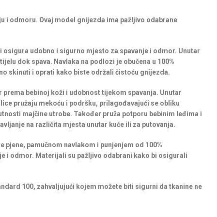
ju i odmoru. Ovaj model gnijezda ima pažljivo odabrane
i osigura udobno i sigurno mjesto za spavanje i odmor. Unutar
ijelu dok spava. Navlaka na podlozi je obučena u 100%
o skinuti i oprati kako biste održali čistoću gnijezda.
r prema bebinoj koži i udobnost tijekom spavanja. Unutar
lice pružaju mekoću i podršku, prilagođavajući se obliku
risutnosti majčine utrobe. Također pruža potporu bebinim leđima i
vljanje na različita mjesta unutar kuće ili za putovanja.
ke pjene, pamučnom navlakom i punjenjem od 100%
e i odmor. Materijali su pažljivo odabrani kako bi osigurali
andard 100, zahvaljujući kojem možete biti sigurni da tkanine ne