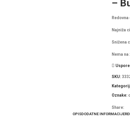
– B
Redovna 
Najniža c
Snižena c
Nema na z
Uspored
SKU:
333
Kategorij
Oznake:
Share:
OPIS
DODATNE INFORMACIJE
RE