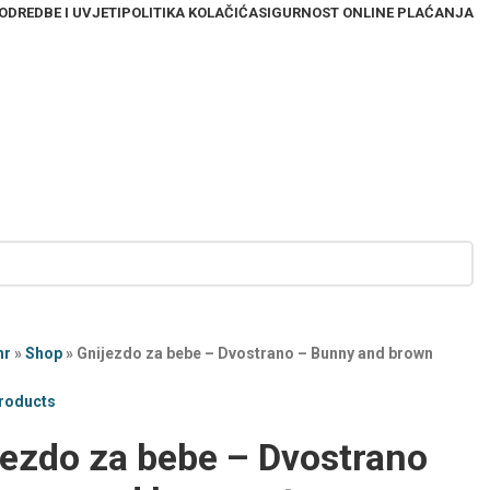
ODREDBE I UVJETI
POLITIKA KOLAČIĆA
SIGURNOST ONLINE PLAĆANJA
hr
»
Shop
»
Gnijezdo za bebe – Dvostrano – Bunny and brown
products
jezdo za bebe – Dvostrano