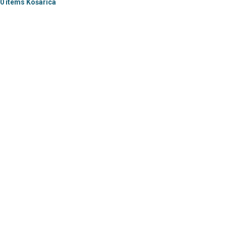
0
items
Košarica