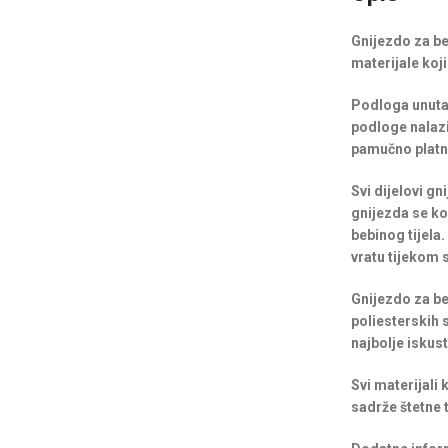
Gnijezdo za be
materijale koj
Podloga unutar
podloge nalazi
pamučno platno
Svi dijelovi g
gnijezda se ko
bebinog tijela
vratu tijekom s
Gnijezdo za b
poliesterskih 
najbolje iskus
Svi materijali
sadrže štetne t