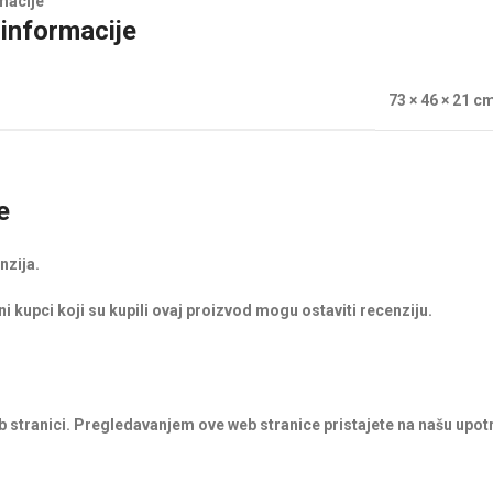
macije
informacije
73 × 46 × 21 c
e
nzija.
i kupci koji su kupili ovaj proizvod mogu ostaviti recenziju.
b stranici. Pregledavanjem ove web stranice pristajete na našu upot