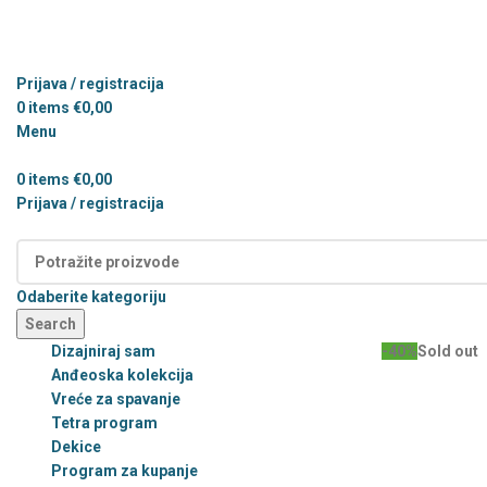
Prijava / registracija
0
items
€
0,00
Menu
0
items
€
0,00
Prijava / registracija
Kategorije
Odaberite kategoriju
Search
Dizajniraj sam
-40%
Sold out
Anđeoska kolekcija
Vreće za spavanje
Tetra program
Dekice
Program za kupanje