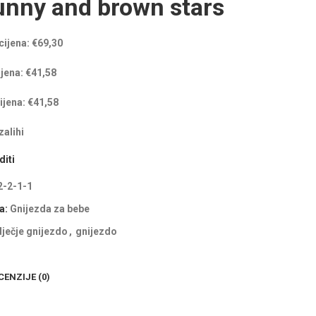
unny and brown stars
cijena:
€
69,30
ijena:
€
41,58
ijena:
€
41,58
alihi
iti
2-2-1-1
a:
Gnijezda za bebe
dječje gnijezdo
,
gnijezdo
CENZIJE (0)