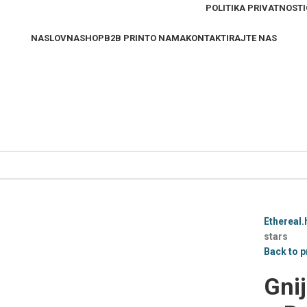
POLITIKA PRIVATNOSTI
NASLOVNA
SHOP
B2B PRINT
O NAMA
KONTAKTIRAJTE NAS
Ethereal.
stars
Back to 
Gni