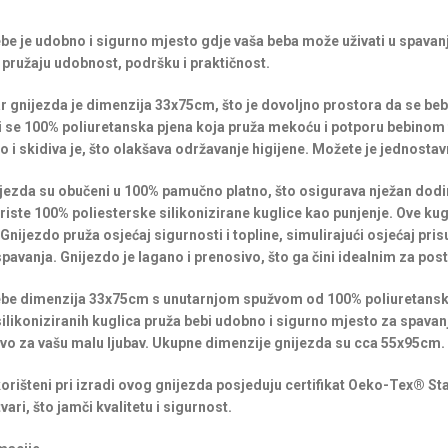
be je udobno i sigurno mjesto gdje vaša beba može uživati u spavan
i pružaju udobnost, podršku i praktičnost.
 gnijezda je dimenzija 33x75cm, što je dovoljno prostora da se beb
 se 100% poliuretanska pjena koja pruža mekoću i potporu bebinom t
 i skidiva je, što olakšava održavanje higijene. Možete je jednostavn
nijezda su obučeni u 100% pamučno platno, što osigurava nježan dodi
riste 100% poliesterske silikonizirane kuglice kao punjenje. Ove kug
. Gnijezdo pruža osjećaj sigurnosti i topline, simulirajući osjećaj p
pavanja. Gnijezdo je lagano i prenosivo, što ga čini idealnim za posta
ebe dimenzija 33x75cm s unutarnjom spužvom od 100% poliuretans
silikoniziranih kuglica pruža bebi udobno i sigurno mjesto za spavanj
tvo za vašu malu ljubav. Ukupne dimenzije gnijezda su cca 55x95cm.
 korišteni pri izradi ovog gnijezda posjeduju certifikat Oeko-Tex® St
vari, što jamči kvalitetu i sigurnost.