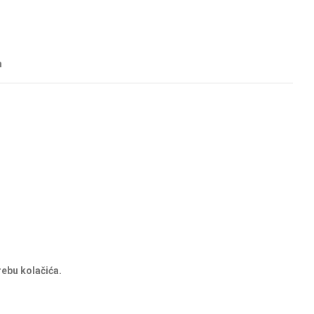
m
rebu kolačića.