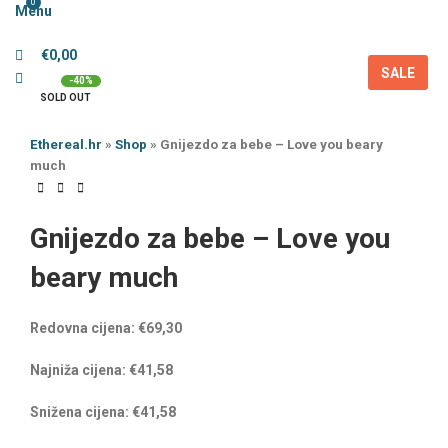
0
Menu
€
0,00
SALE
-40%
SOLD OUT
Ethereal.hr
»
Shop
»
Gnijezdo za bebe – Love you beary
much
Gnijezdo za bebe – Love you
beary much
Redovna cijena:
€
69,30
Najniža cijena:
€
41,58
Snižena cijena:
€
41,58