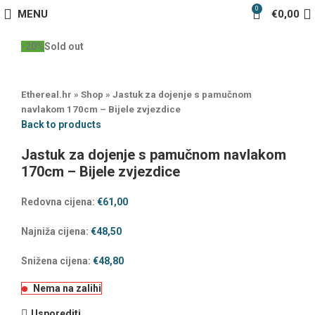
0
MENU
€
0,00
-20%
Sold out
Ethereal.hr
»
Shop
»
Jastuk za dojenje s pamučnom
navlakom 170cm – Bijele zvjezdice
Back to products
Jastuk za dojenje s pamučnom navlakom
170cm – Bijele zvjezdice
Redovna cijena:
€
61,00
Najniža cijena:
€
48,50
Snižena cijena:
€
48,80
Nema na zalihi
Usporediti