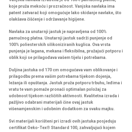
koje pruža mekoću i prozračnost. Vanjska navlaka ima
patent zatvarač koji omogućuje lako skidanje navlake, što
olakšava čišćenje i održavanje higijene.
Navlaka za unutarnji jastuk je napravljena od 100%
pamučnog platna. Unutarnji jastuk sadrži punjenje od
100% poliesterskih silikoniziranih kuglica. Ova vrsta
punjenja je lagana, mekana i fleksibilna, pružajući potporu i
oblik koji se prilagođava vašem tijelu i potrebama.
Duljina jastuka od 170 cm omogućava vam oblikovanje i
prilagodbu prema vašim potrebama tijekom dojenja,
ležanja ili opuštanja. Jastuk pruža potporu trbuhu, leđima i
vratu te vam pomaže pronaći optimalan položaj za
udobnost tijekom različitih aktivnosti. Kvalitetna izrada i
pažljivo odabrani materijali čine ovaj jastuk
višenamjenskim i udobnim dodatkom za svaku majku.
Svi materijali korišteni pri izradi ovih jastuka posjeduju
certifikat Oeko-Tex® Standard 100, zahvaljujući kojem