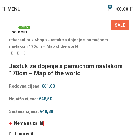
0
MENU
€
0,00
SALE
-20%
SOLD OUT
Ethereal.hr
»
Shop
»
Jastuk za dojenje s pamučnom
navlakom 170cm – Map of the world
Jastuk za dojenje s pamučnom navlakom
170cm – Map of the world
Redovna cijena:
€
61,00
Najniža cijena:
€
48,50
Snižena cijena:
€
48,80
Nema na zalihi
Usporediti