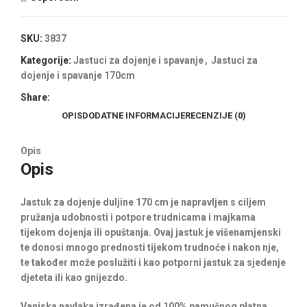
SKU:
3837
Kategorije:
Jastuci za dojenje i spavanje
,
Jastuci za
dojenje i spavanje 170cm
Share:
OPIS
DODATNE INFORMACIJE
RECENZIJE (0)
Opis
Opis
Jastuk za dojenje duljine 170 cm je napravljen s ciljem
pružanja udobnosti i potpore trudnicama i majkama
tijekom dojenja ili opuštanja. Ovaj jastuk je višenamjenski
te donosi mnogo prednosti tijekom trudnoće i nakon nje,
te također može poslužiti i kao potporni jastuk za sjedenje
djeteta ili kao gnijezdo.
Vanjska navlaka izrađena je od 100% pamučnog platna,