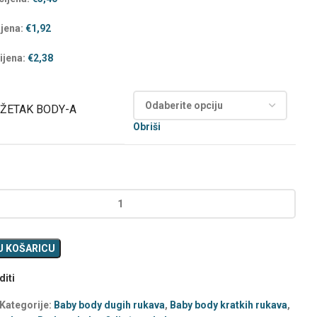
ijena:
€
1,92
ijena:
€
2,38
ŽETAK BODY-A
Obriši
U KOŠARICU
iti
Kategorije:
Baby body dugih rukava
,
Baby body kratkih rukava
,