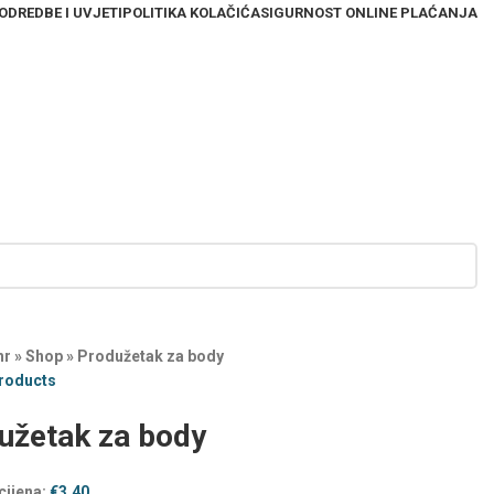
ODREDBE I UVJETI
POLITIKA KOLAČIĆA
SIGURNOST ONLINE PLAĆANJA
hr
»
Shop
»
Produžetak za body
products
užetak za body
cijena:
€
3,40