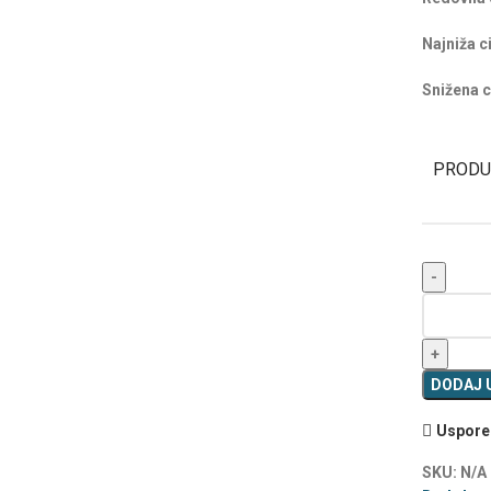
Najniža c
Snižena c
PRODU
DODAJ 
Uspored
SKU:
N/A