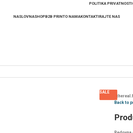
POLITIKA PRIVATNOSTI
NASLOVNA
SHOP
B2B PRINT
O NAMA
KONTAKTIRAJTE NAS
SALE
Ethereal.
Back to 
Prod
Redovna 