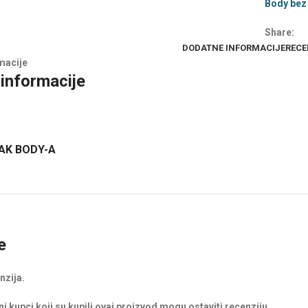
Body bez
Share:
DODATNE INFORMACIJE
RECE
macije
informacije
AK BODY-A
e
nzija.
i kupci koji su kupili ovaj proizvod mogu ostaviti recenziju.