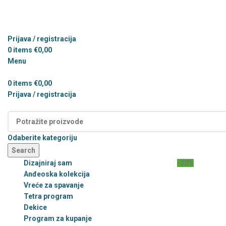
Prijava / registracija
0
items
€
0,00
Menu
0
items
€
0,00
Prijava / registracija
Kategorije
Odaberite kategoriju
Search
Dizajniraj sam
-30%
Anđeoska kolekcija
Vreće za spavanje
Tetra program
Dekice
Program za kupanje