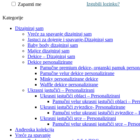
Izgubili lozinku?
Zapamti me
Kategorije
Dizajniraj sam
Vreće za spavanje dizajniraj sam
Jastuci za dojenje i spavanje-Dizajniraj sam
Baby body dizajniraj sam
Majice dizajniraj sam
Dekice – Dizajniraj sam
Dekice personalizirane
Pamučne premium dekice- organski pamuk persona
Pamučne velur dekice personalizirane
Minky personalizirane dekice
Waffle dekice personalizirane
Ukrasni jastučići – Personalizirani
Ukrasni jastučići oblaci – Personalizirani
Pamučni velur ukrasni jastučići oblaci – Pers
Ukrasni jastučići zvjezdice- Presonalizirane
Pamučni velur ukrasni jastučići zvjezdice – 
Ukrasni jastučići srce – Personalizirani
Pamučni velur ukrasni jastučići srce – Person
Anđeoska kolekcija
Vreće za spavanje