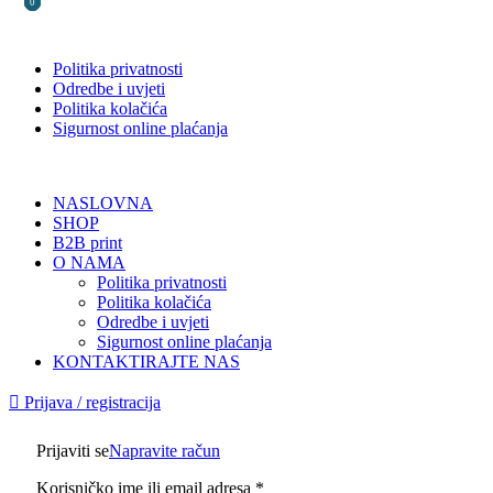
0
0
0
Politika privatnosti
Odredbe i uvjeti
Politika kolačića
Sigurnost online plaćanja
NASLOVNA
SHOP
B2B print
O NAMA
Politika privatnosti
Politika kolačića
Odredbe i uvjeti
Sigurnost online plaćanja
KONTAKTIRAJTE NAS
Prijava / registracija
Prijaviti se
Napravite račun
Korisničko ime ili email adresa
*