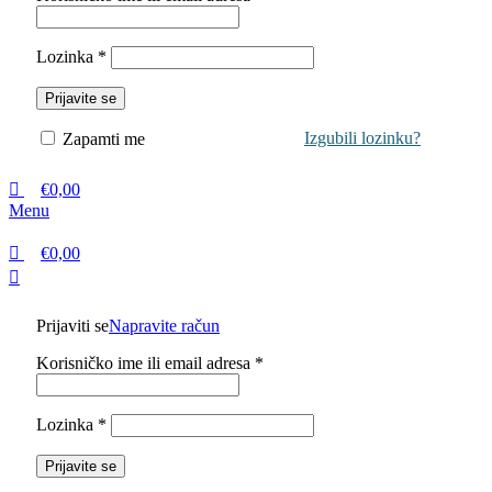
Lozinka
*
Prijavite se
Izgubili lozinku?
Zapamti me
€
0,00
Menu
€
0,00
Prijaviti se
Napravite račun
Korisničko ime ili email adresa
*
Lozinka
*
Prijavite se