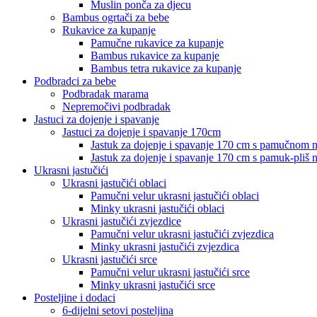
Muslin ponča za djecu
Bambus ogrtači za bebe
Rukavice za kupanje
Pamučne rukavice za kupanje
Bambus rukavice za kupanje
Bambus tetra rukavice za kupanje
Podbradci za bebe
Podbradak marama
Nepremočivi podbradak
Jastuci za dojenje i spavanje
Jastuci za dojenje i spavanje 170cm
Jastuk za dojenje i spavanje 170 cm s pamučnom
Jastuk za dojenje i spavanje 170 cm s pamuk-pliš
Ukrasni jastučići
Ukrasni jastučići oblaci
Pamučni velur ukrasni jastučići oblaci
Minky ukrasni jastučići oblaci
Ukrasni jastučići zvjezdice
Pamučni velur ukrasni jastučići zvjezdica
Minky ukrasni jastučići zvjezdica
Ukrasni jastučići srce
Pamučni velur ukrasni jastučići srce
Minky ukrasni jastučići srce
Posteljine i dodaci
6-dijelni setovi posteljina