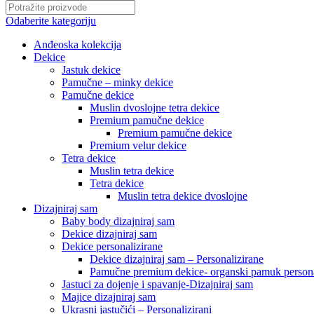
Odaberite kategoriju
Anđeoska kolekcija
Dekice
Jastuk dekice
Pamučne – minky dekice
Pamučne dekice
Muslin dvoslojne tetra dekice
Premium pamučne dekice
Premium pamučne dekice
Premium velur dekice
Tetra dekice
Muslin tetra dekice
Tetra dekice
Muslin tetra dekice dvoslojne
Dizajniraj sam
Baby body dizajniraj sam
Dekice dizajniraj sam
Dekice personalizirane
Dekice dizajniraj sam – Personalizirane
Pamučne premium dekice- organski pamuk persona
Jastuci za dojenje i spavanje-Dizajniraj sam
Majice dizajniraj sam
Ukrasni jastučići – Personalizirani