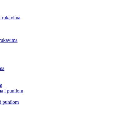
i rukavima
 rukavima
ima
om
a i punilom
i punilom