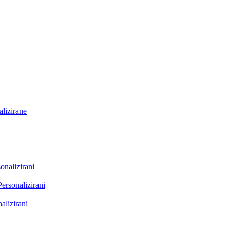
lizirane
onalizirani
Personalizirani
alizirani