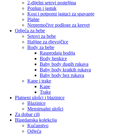
2-dijelni setovi posteljina
Poplun i jastuk
Kosi i potporni jastuci za spavanje
Plahte
Nepremočive podloge za krevet
Odjeća za bebe
Setovi za bebe
Haljine za djevojčice
Body za bebe
Rasprodaja bodija
Body benkice
Baby body dugih rukava
Baby body kratkih rukava
Baby body bez rukava
Kape i trake
Kape
Trake
Platneni ulošci i blazinice
Blazinice
Menstrualni ulošci
Za dobar cilj
Blagdanska kolekcija
Kućanstvo
Odjeća