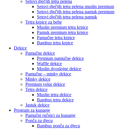
Setovi dječjih tetra pelena
Setovi dječjih tetra pelena muslin premium
Setovi dječjih tetra pelena pamuk premium
Setovi dječjih tetra pelena pamuk
Tetra krpice za bebe
Muslin premium tetra krpice
Pamuk premium tetra krpice
Pamučne tetra krpice
Bambus tetra krpice
Dekice
Pamučne dekice
Premium pamučne dekice
Waffle dekice
Muslin dvoslojne dekice
Pamučne – minky dekice
Minky dekice
Premium velur dekice
Tetra dekice
Muslin tetra dekice
Bambus tetra dekice
Jastuk dekice
Program za kupanje
Pamučni ručnici za kupanje
Ponča za djecu
Bambus ponča za djecu