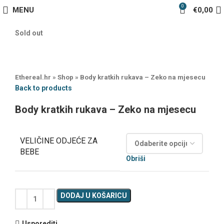
0
MENU
€
0,00
Sold out
Ethereal.hr
»
Shop
»
Body kratkih rukava – Zeko na mjesecu
Back to products
Body kratkih rukava – Zeko na mjesecu
VELIČINE ODJEĆE ZA
BEBE
Obriši
DODAJ U KOŠARICU
Usporediti