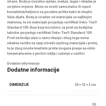
strane. Body je izuzetno nježan, mekan, lagan i idealan je
za ljetno vrijeme. Može se nositi samostalno ili ispod
kompletića/haljinice za posebne prilike kako bi utoplio
Vaše dijete. Body je izrađen od materijala sa najfinijim
vlaknima, te svi materijali posjeduju certifikat Oeko-Tex®
Standard 100. Boje koje koristimo za print na bodijima
također posjeduju certifikat Oeko-Tex® Standard 100.
Print na bodiju ulazi u samo tkanje i zbog toga nema
nikakve razlike na opip između nježnog materijala i printa,
te je zbog visoke kvalitete printa moguće pranje na višim
temperaturama u perilici rublja i sušenje u sušilici.
Dodatne informacije
Dodatne informacije
DIMENZIJE
20 × 15 × 2 cm
50