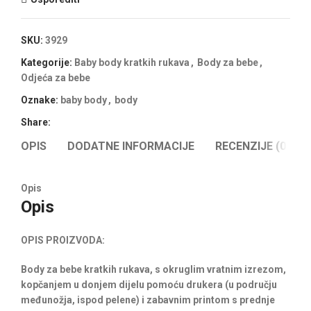
SKU:
3929
Kategorije:
Baby body kratkih rukava
,
Body za bebe
,
Odjeća za bebe
Oznake:
baby body
,
body
Share:
OPIS
DODATNE INFORMACIJE
RECENZIJE (0)
Opis
Opis
OPIS PROIZVODA:
Body za bebe kratkih rukava, s okruglim vratnim izrezom,
kopčanjem u donjem dijelu pomoću drukera (u području
međunožja, ispod pelene) i zabavnim printom s prednje