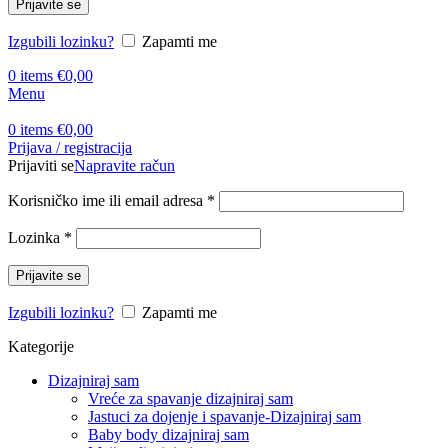
Prijavite se
Izgubili lozinku?
Zapamti me
0
items
€
0,00
Menu
0
items
€
0,00
Prijava / registracija
Prijaviti se
Napravite račun
Korisničko ime ili email adresa
*
Lozinka
*
Prijavite se
Izgubili lozinku?
Zapamti me
Kategorije
Dizajniraj sam
Vreće za spavanje dizajniraj sam
Jastuci za dojenje i spavanje-Dizajniraj sam
Baby body dizajniraj sam