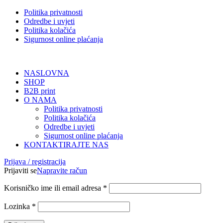
Politika privatnosti
Odredbe i uvjeti
Politika kolačića
Sigurnost online plaćanja
NASLOVNA
SHOP
B2B print
O NAMA
Politika privatnosti
Politika kolačića
Odredbe i uvjeti
Sigurnost online plaćanja
KONTAKTIRAJTE NAS
Prijava / registracija
Prijaviti se
Napravite račun
Korisničko ime ili email adresa
*
Lozinka
*