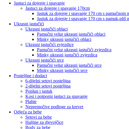
Jastuci za dojenje i spavanje
Jastuci za dojenje i spavanje 170cm
Jastuk za dojenje i spavanje 170 cm s pamučnom
Jastuk za dojenje i spavanje 170 cm s pamuk-pliš
Ukrasni jastučići
Ukrasni jastučići oblaci
Pamučni velur ukrasni jastučići oblaci
Minky ukrasni jastučići oblaci
Ukrasni jastučići zvjezdice
Pamučni velur ukrasni jastučići zvjezdica
Minky ukrasni jastučići zvjezdica
Ukrasni jastučići srce
Pamučni velur ukrasni jastučići srce
Minky ukrasni jastučići srce
Posteljine i dodaci
6-dijelni setovi posteljina
2-dijelni setovi posteljina
Poplun i jastuk
Kosi i potporni jastuci za spavanje
Plahte
Nepremočive podloge za krevet
Odjeća za bebe
Setovi za bebe
Haljine za djevojčice
Body za bebe