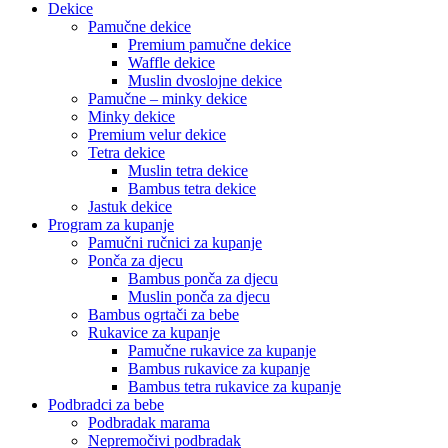
Dekice
Pamučne dekice
Premium pamučne dekice
Waffle dekice
Muslin dvoslojne dekice
Pamučne – minky dekice
Minky dekice
Premium velur dekice
Tetra dekice
Muslin tetra dekice
Bambus tetra dekice
Jastuk dekice
Program za kupanje
Pamučni ručnici za kupanje
Ponča za djecu
Bambus ponča za djecu
Muslin ponča za djecu
Bambus ogrtači za bebe
Rukavice za kupanje
Pamučne rukavice za kupanje
Bambus rukavice za kupanje
Bambus tetra rukavice za kupanje
Podbradci za bebe
Podbradak marama
Nepremočivi podbradak