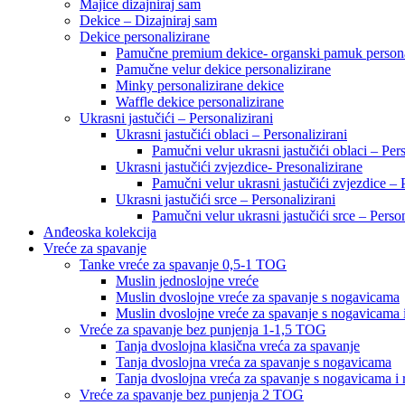
Majice dizajniraj sam
Dekice – Dizajniraj sam
Dekice personalizirane
Pamučne premium dekice- organski pamuk persona
Pamučne velur dekice personalizirane
Minky personalizirane dekice
Waffle dekice personalizirane
Ukrasni jastučići – Personalizirani
Ukrasni jastučići oblaci – Personalizirani
Pamučni velur ukrasni jastučići oblaci – Pers
Ukrasni jastučići zvjezdice- Presonalizirane
Pamučni velur ukrasni jastučići zvjezdice – 
Ukrasni jastučići srce – Personalizirani
Pamučni velur ukrasni jastučići srce – Person
Anđeoska kolekcija
Vreće za spavanje
Tanke vreće za spavanje 0,5-1 TOG
Muslin jednoslojne vreće
Muslin dvoslojne vreće za spavanje s nogavicama
Muslin dvoslojne vreće za spavanje s nogavicama 
Vreće za spavanje bez punjenja 1-1,5 TOG
Tanja dvoslojna klasična vreća za spavanje
Tanja dvoslojna vreća za spavanje s nogavicama
Tanja dvoslojna vreća za spavanje s nogavicama i
Vreće za spavanje bez punjenja 2 TOG