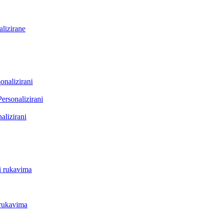
lizirane
onalizirani
Personalizirani
alizirani
i rukavima
 rukavima