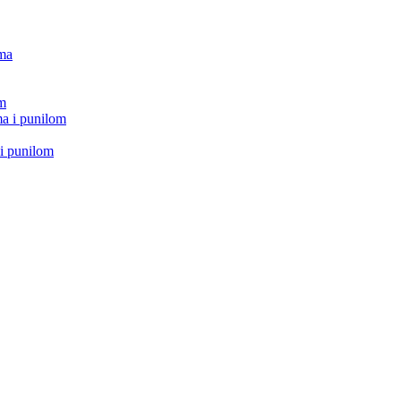
ima
om
a i punilom
i punilom