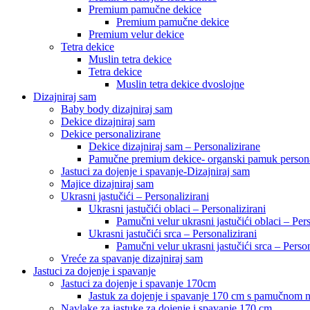
Premium pamučne dekice
Premium pamučne dekice
Premium velur dekice
Tetra dekice
Muslin tetra dekice
Tetra dekice
Muslin tetra dekice dvoslojne
Dizajniraj sam
Baby body dizajniraj sam
Dekice dizajniraj sam
Dekice personalizirane
Dekice dizajniraj sam – Personalizirane
Pamučne premium dekice- organski pamuk persona
Jastuci za dojenje i spavanje-Dizajniraj sam
Majice dizajniraj sam
Ukrasni jastučići – Personalizirani
Ukrasni jastučići oblaci – Personalizirani
Pamučni velur ukrasni jastučići oblaci – Pers
Ukrasni jastučići srca – Personalizirani
Pamučni velur ukrasni jastučići srca – Person
Vreće za spavanje dizajniraj sam
Jastuci za dojenje i spavanje
Jastuci za dojenje i spavanje 170cm
Jastuk za dojenje i spavanje 170 cm s pamučnom
Navlake za jastuke za dojenje i spavanje 170 cm