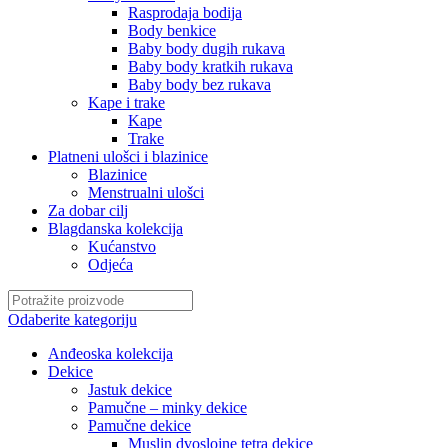
Rasprodaja bodija
Body benkice
Baby body dugih rukava
Baby body kratkih rukava
Baby body bez rukava
Kape i trake
Kape
Trake
Platneni ulošci i blazinice
Blazinice
Menstrualni ulošci
Za dobar cilj
Blagdanska kolekcija
Kućanstvo
Odjeća
Odaberite kategoriju
Anđeoska kolekcija
Dekice
Jastuk dekice
Pamučne – minky dekice
Pamučne dekice
Muslin dvoslojne tetra dekice