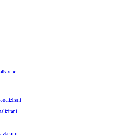
lizirane
onalizirani
alizirani
 navlakom