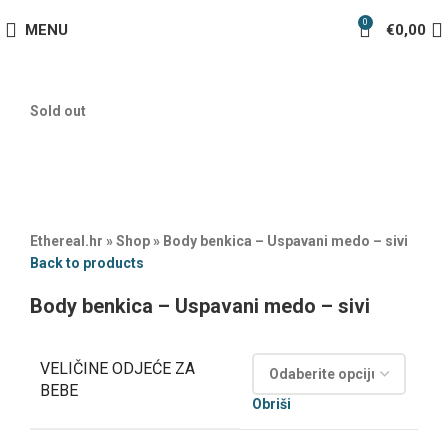
0
MENU
€
0,00
Sold out
Ethereal.hr
»
Shop
»
Body benkica – Uspavani medo – sivi
Back to products
Body benkica – Uspavani medo – sivi
VELIČINE ODJEĆE ZA
BEBE
Obriši