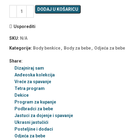
DODAJ U KOŠARICU
Usporediti
SKU:
N/A
Kategorije:
Body benkice
,
Body za bebe
,
Odjeća za bebe
Share:
Dizajniraj sam
Anđeoska kolekcija
Vreće za spavanje
Tetra program
Dekice
Program za kupanje
Podbradci za bebe
Jastuci za dojenje i spavanje
Ukrasni jastučići
Posteljine i dodaci
Odjeća za bebe