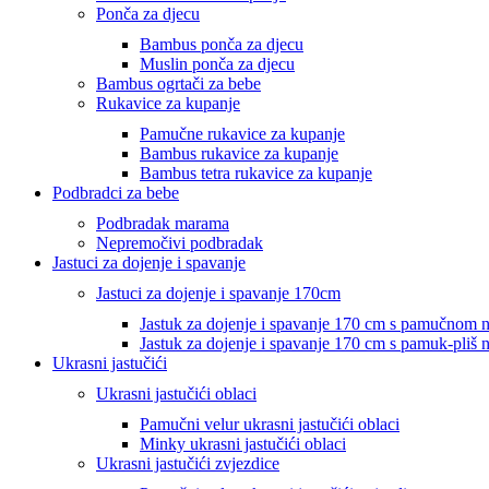
Ponča za djecu
Bambus ponča za djecu
Muslin ponča za djecu
Bambus ogrtači za bebe
Rukavice za kupanje
Pamučne rukavice za kupanje
Bambus rukavice za kupanje
Bambus tetra rukavice za kupanje
Podbradci za bebe
Podbradak marama
Nepremočivi podbradak
Jastuci za dojenje i spavanje
Jastuci za dojenje i spavanje 170cm
Jastuk za dojenje i spavanje 170 cm s pamučnom
Jastuk za dojenje i spavanje 170 cm s pamuk-pliš
Ukrasni jastučići
Ukrasni jastučići oblaci
Pamučni velur ukrasni jastučići oblaci
Minky ukrasni jastučići oblaci
Ukrasni jastučići zvjezdice