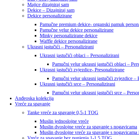
Majice dizajniraj sam
Dekice – Dizajniraj sam
Dekice personalizirane
Pamučne premium dekice- organski pamuk persona
Pamučne velur dekice personalizirane
Minky personalizirane dekice
Waffle dekice personalizirane
Ukrasni jastučići – Personalizirani
Ukrasni jastučići oblaci – Personalizirani
Pamučni velur ukrasni jastučići oblaci – Pers
Ukrasni jastučići zvjezdice- Presonalizirane
Pamučni velur ukrasni jastučići zvjezdice – 
Ukrasni jastučići srce – Personalizirani
Pamučni velur ukrasni jastučići srce – Person
Anđeoska kolekcija
Vreće za spavanje
Tanke vreće za spavanje 0,5-1 TOG
Muslin jednoslojne vreće
Muslin dvoslojne vreće za spavanje s nogavicama
Muslin dvoslojne vreće za spavanje s nogavicama 
Vreće za spavanje bez punjenja 1-1,5 TOG