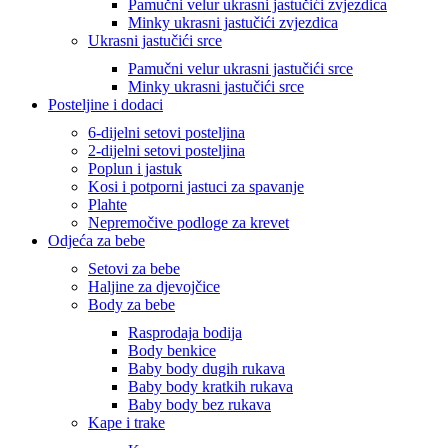
Pamučni velur ukrasni jastučići zvjezdica
Minky ukrasni jastučići zvjezdica
Ukrasni jastučići srce
Pamučni velur ukrasni jastučići srce
Minky ukrasni jastučići srce
Posteljine i dodaci
6-dijelni setovi posteljina
2-dijelni setovi posteljina
Poplun i jastuk
Kosi i potporni jastuci za spavanje
Plahte
Nepremočive podloge za krevet
Odjeća za bebe
Setovi za bebe
Haljine za djevojčice
Body za bebe
Rasprodaja bodija
Body benkice
Baby body dugih rukava
Baby body kratkih rukava
Baby body bez rukava
Kape i trake