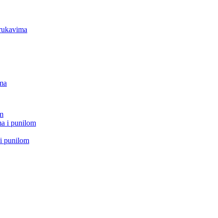
 rukavima
ima
om
a i punilom
i punilom