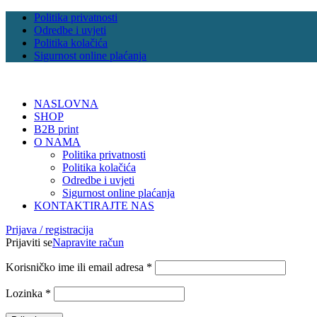
Politika privatnosti
Odredbe i uvjeti
Politika kolačića
Sigurnost online plaćanja
NASLOVNA
SHOP
B2B print
O NAMA
Politika privatnosti
Politika kolačića
Odredbe i uvjeti
Sigurnost online plaćanja
KONTAKTIRAJTE NAS
Prijava / registracija
Prijaviti se
Napravite račun
Korisničko ime ili email adresa
*
Lozinka
*