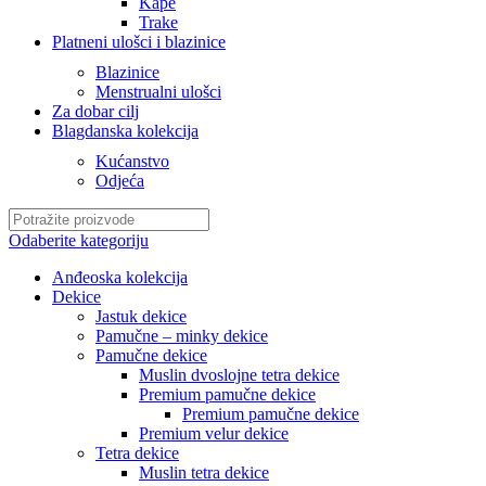
Kape
Trake
Platneni ulošci i blazinice
Blazinice
Menstrualni ulošci
Za dobar cilj
Blagdanska kolekcija
Kućanstvo
Odjeća
Odaberite kategoriju
Anđeoska kolekcija
Dekice
Jastuk dekice
Pamučne – minky dekice
Pamučne dekice
Muslin dvoslojne tetra dekice
Premium pamučne dekice
Premium pamučne dekice
Premium velur dekice
Tetra dekice
Muslin tetra dekice