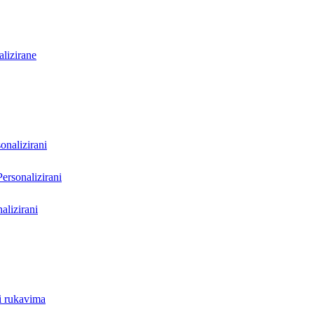
lizirane
onalizirani
Personalizirani
alizirani
i rukavima