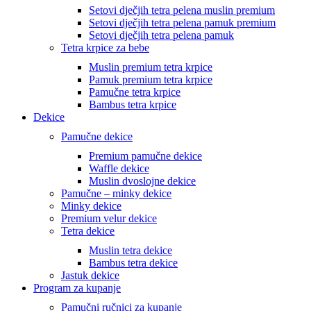
Setovi dječjih tetra pelena muslin premium
Setovi dječjih tetra pelena pamuk premium
Setovi dječjih tetra pelena pamuk
Tetra krpice za bebe
Muslin premium tetra krpice
Pamuk premium tetra krpice
Pamučne tetra krpice
Bambus tetra krpice
Dekice
Pamučne dekice
Premium pamučne dekice
Waffle dekice
Muslin dvoslojne dekice
Pamučne – minky dekice
Minky dekice
Premium velur dekice
Tetra dekice
Muslin tetra dekice
Bambus tetra dekice
Jastuk dekice
Program za kupanje
Pamučni ručnici za kupanje