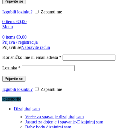
Prijavite se
Izgubili lozinku?
Zapamti me
0
items
€
0,00
Menu
0
items
€
0,00
Prijava / registracija
Prijaviti se
Napravite račun
Korisničko ime ili email adresa
*
Lozinka
*
Prijavite se
Izgubili lozinku?
Zapamti me
Kategorije
Dizajniraj sam
Vreće za spavanje dizajniraj sam
Jastuci za dojenje i spavanje-Dizajniraj sam
Baby body dizajniraj sam