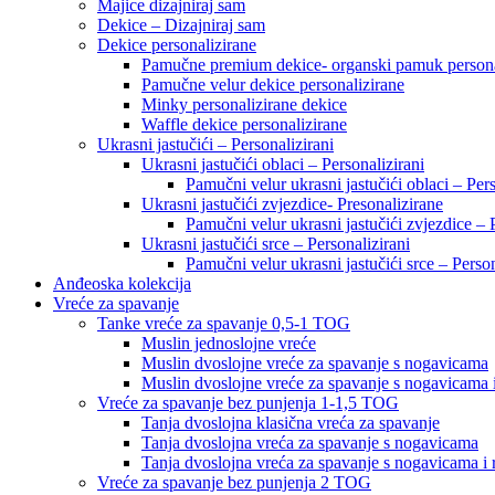
Majice dizajniraj sam
Dekice – Dizajniraj sam
Dekice personalizirane
Pamučne premium dekice- organski pamuk persona
Pamučne velur dekice personalizirane
Minky personalizirane dekice
Waffle dekice personalizirane
Ukrasni jastučići – Personalizirani
Ukrasni jastučići oblaci – Personalizirani
Pamučni velur ukrasni jastučići oblaci – Pers
Ukrasni jastučići zvjezdice- Presonalizirane
Pamučni velur ukrasni jastučići zvjezdice – 
Ukrasni jastučići srce – Personalizirani
Pamučni velur ukrasni jastučići srce – Person
Anđeoska kolekcija
Vreće za spavanje
Tanke vreće za spavanje 0,5-1 TOG
Muslin jednoslojne vreće
Muslin dvoslojne vreće za spavanje s nogavicama
Muslin dvoslojne vreće za spavanje s nogavicama 
Vreće za spavanje bez punjenja 1-1,5 TOG
Tanja dvoslojna klasična vreća za spavanje
Tanja dvoslojna vreća za spavanje s nogavicama
Tanja dvoslojna vreća za spavanje s nogavicama i
Vreće za spavanje bez punjenja 2 TOG