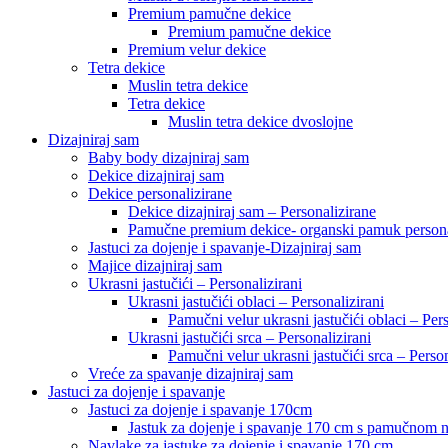
Premium pamučne dekice
Premium pamučne dekice
Premium velur dekice
Tetra dekice
Muslin tetra dekice
Tetra dekice
Muslin tetra dekice dvoslojne
Dizajniraj sam
Baby body dizajniraj sam
Dekice dizajniraj sam
Dekice personalizirane
Dekice dizajniraj sam – Personalizirane
Pamučne premium dekice- organski pamuk persona
Jastuci za dojenje i spavanje-Dizajniraj sam
Majice dizajniraj sam
Ukrasni jastučići – Personalizirani
Ukrasni jastučići oblaci – Personalizirani
Pamučni velur ukrasni jastučići oblaci – Pers
Ukrasni jastučići srca – Personalizirani
Pamučni velur ukrasni jastučići srca – Person
Vreće za spavanje dizajniraj sam
Jastuci za dojenje i spavanje
Jastuci za dojenje i spavanje 170cm
Jastuk za dojenje i spavanje 170 cm s pamučnom
Navlake za jastuke za dojenje i spavanje 170 cm