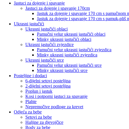
Jastuci za dojenje i spavanje
Jastuci za dojenje i spavanje 170cm
Jastuk za dojenje i spavanje 170 cm s pamučnom
Jastuk za dojenje i spavanje 170 cm s pamuk-pliš
Ukrasni jastučići
Ukrasni jastučići oblaci
Pamučni velur ukrasni jastučići oblaci
Minky ukrasni jastučići oblaci
Ukrasni jastučići zvjezdice
Pamučni velur ukrasni jastučići zvjezdica
Minky ukrasni jastučići zvjezdica
Ukrasni jastučići srce
Pamučni velur ukrasni jastučići srce
Minky ukrasni jastučići srce
Posteljine i dodaci
6-dijelni setovi posteljina
2-dijelni setovi posteljina
Poplun i jastuk
Kosi i potporni jastuci za spavanje
Plahte
Nepremočive podloge za krevet
Odjeća za bebe
Setovi za bebe
Haljine za djevojčice
Body za bebe