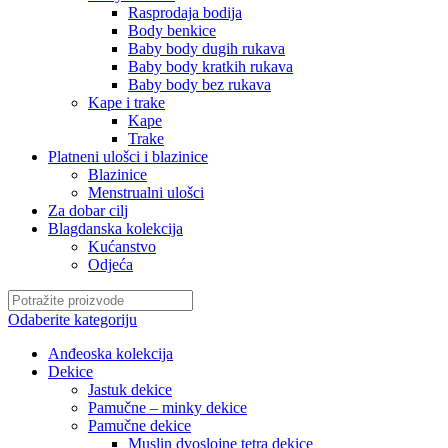
Rasprodaja bodija
Body benkice
Baby body dugih rukava
Baby body kratkih rukava
Baby body bez rukava
Kape i trake
Kape
Trake
Platneni ulošci i blazinice
Blazinice
Menstrualni ulošci
Za dobar cilj
Blagdanska kolekcija
Kućanstvo
Odjeća
Odaberite kategoriju
Anđeoska kolekcija
Dekice
Jastuk dekice
Pamučne – minky dekice
Pamučne dekice
Muslin dvoslojne tetra dekice