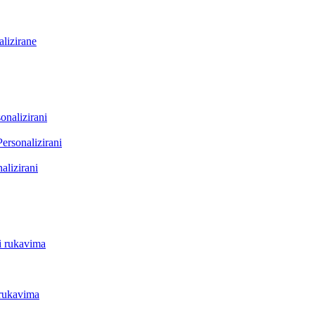
lizirane
onalizirani
Personalizirani
alizirani
i rukavima
 rukavima