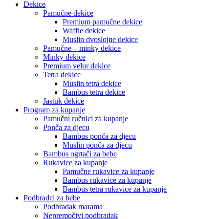
Dekice
Pamučne dekice
Premium pamučne dekice
Waffle dekice
Muslin dvoslojne dekice
Pamučne – minky dekice
Minky dekice
Premium velur dekice
Tetra dekice
Muslin tetra dekice
Bambus tetra dekice
Jastuk dekice
Program za kupanje
Pamučni ručnici za kupanje
Ponča za djecu
Bambus ponča za djecu
Muslin ponča za djecu
Bambus ogrtači za bebe
Rukavice za kupanje
Pamučne rukavice za kupanje
Bambus rukavice za kupanje
Bambus tetra rukavice za kupanje
Podbradci za bebe
Podbradak marama
Nepremočivi podbradak