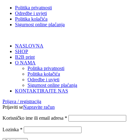
Politika privatnosti
Odredbe i uvjeti
Politika kolačića
Sigurnost online plaćanja
NASLOVNA
SHOP
B2B print
O NAMA
Politika privatnosti
Politika kolačića
Odredbe i uvjeti
Sigurnost online plaćanja
KONTAKTIRAJTE NAS
Prijava / registracija
Prijaviti se
Napravite račun
Korisničko ime ili email adresa
*
Lozinka
*