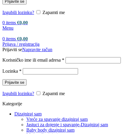
Prijavite se
Izgubili lozinku?
Zapamti me
0
items
€
0,00
Menu
0
items
€
0,00
Prijava / registracija
Prijaviti se
Napravite račun
Korisničko ime ili email adresa
*
Lozinka
*
Prijavite se
Izgubili lozinku?
Zapamti me
Kategorije
Dizajniraj sam
Vreće za spavanje dizajniraj sam
Jastuci za dojenje i spavanje-Dizajniraj sam
Baby body dizajniraj sam