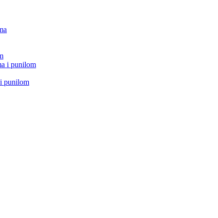
ima
om
a i punilom
i punilom