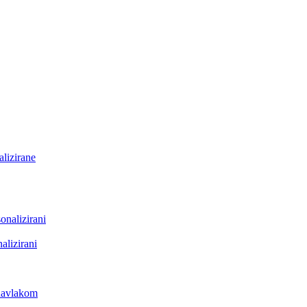
lizirane
onalizirani
alizirani
 navlakom